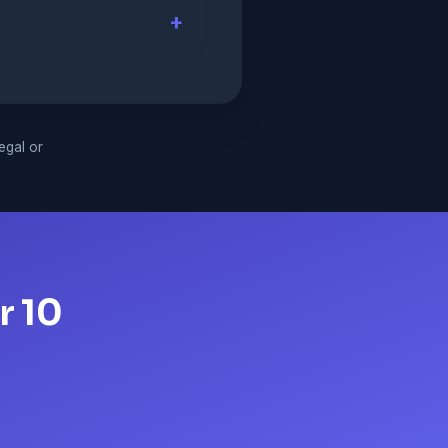
legal or
r 10