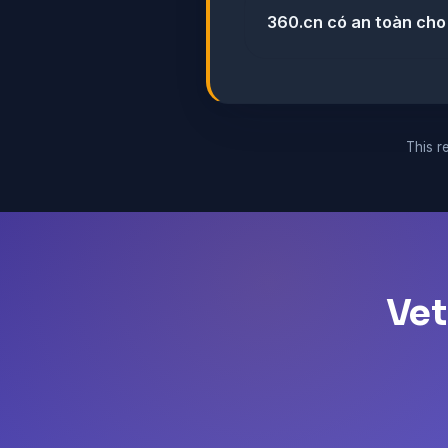
360.cn có an toàn cho
This re
Vet