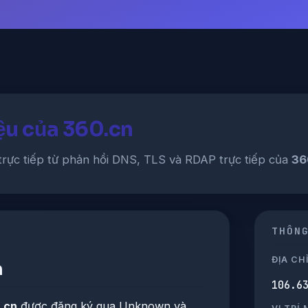
iệu của 360.cn
trực tiếp từ phản hồi DNS, TLS và RDAP trực tiếp của
36
THÔN
ĐỊA CHỈ
h
106.6
.cn
được đăng ký qua Unknown và