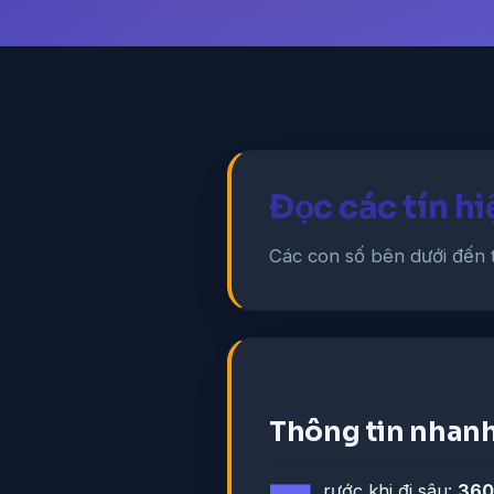
Đọc các tín h
Các con số bên dưới đến 
Thông tin nhan
rước khi đi sâu:
360