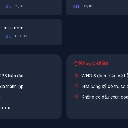
75/100
100/100
CN
CN
miui.com
100/100
CN
Nhược Điểm
PS hiện đại
WHOIS được bảo vệ bằ
đã thành lập
Nhà đăng ký có trụ sở 
n
Không có dấu chân doan
nh xác