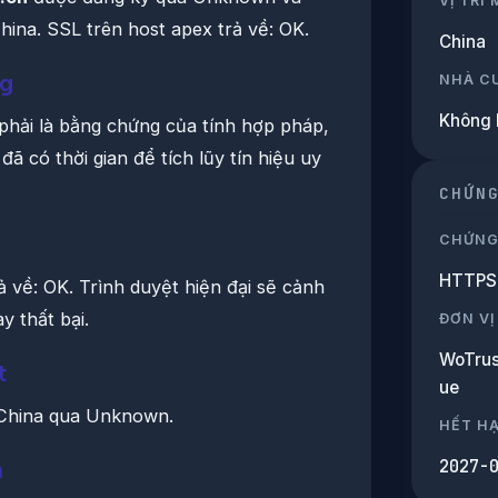
VỊ TRÍ
hina. SSL trên host apex trả về: OK.
China
ng
NHÀ C
Không 
phải là bằng chứng của tính hợp pháp,
đã có thời gian để tích lũy tín hiệu uy
CHỨN
CHỨNG
HTTPS 
ả về: OK. Trình duyệt hiện đại sẽ cảnh
y thất bại.
ĐƠN VỊ
WoTrus
t
ue
 China qua Unknown.
HẾT H
2027-
n