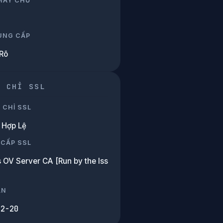
 MÁY CHỦ
UNG CẤP
Rõ
G CHỈ SSL
 CHỈ SSL
Hợp Lệ
 CẤP SSL
 OV Server CA [Run by the Iss
ẠN
02-20