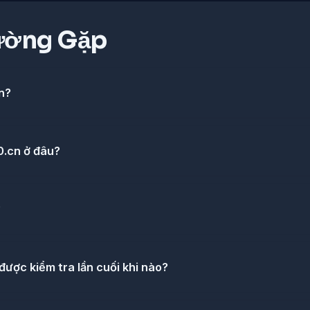
ường Gặp
n?
60.cn ở đâu?
?
ược kiểm tra lần cuối khi nào?