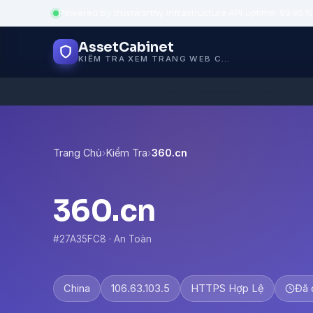
Powered by trustworthy infrastructure
·
API uptime: 99.95%
AssetCabinet
KIỂM TRA XEM TRANG WEB CÓ AN TOÀN KHÔNG
Trang Chủ
›
Kiểm Tra
›
360.cn
360.cn
#27A35FC8 · An Toàn
China
106.63.103.5
HTTPS Hợp Lệ
Đã 