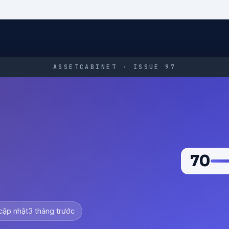
ASSETCABINET · ISSUE 97
70
cập nhật
3 tháng trước