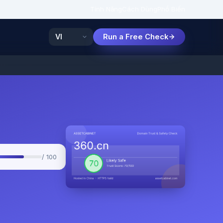
Tính Năng
Cách Dùng
Phổ Biến
Run a Free Check
/ 100