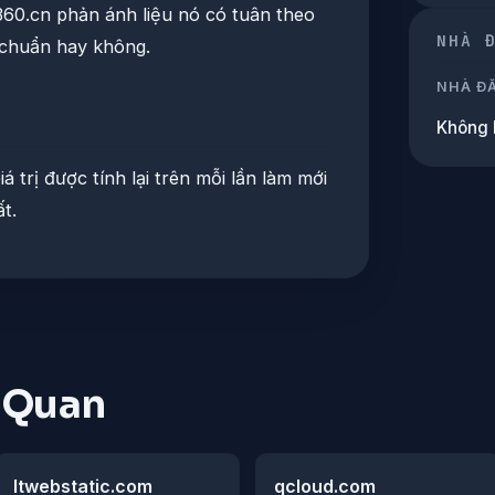
360.cn phản ánh liệu nó có tuân theo
NHÀ 
u chuẩn hay không.
NHÀ Đ
Không 
Giá trị được tính lại trên mỗi lần làm mới
t.
n Quan
ltwebstatic.com
qcloud.com