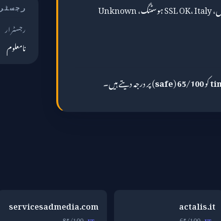
کے لیے، مشترکہ تصویر (? سال، SSL OK، Italy ہوسٹنگ، Unknown
رجسٹر
رجسٹرار
نامعلوم
ti
کو
65/100
(
safe
) پر درجہ دیتے ہیں۔
servicesadmedia.com
actalis.it
85/100
65/100
IT
IT