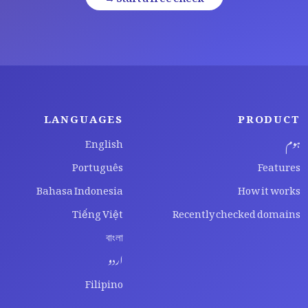
LANGUAGES
PRODUCT
ہوم
English
Português
Features
Bahasa Indonesia
How it works
Tiếng Việt
Recently checked domains
বাংলা
اردو
Filipino