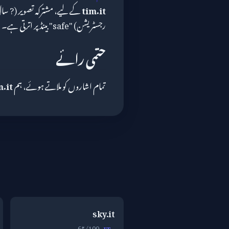
tim.it
رجسٹریشن) "safe" بینڈ پر اترتی ہے۔
حتمی رائے
تمام اشاروں کو ملاتے ہوئے، ہم
m.it
sky.it
65/100
IT