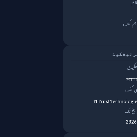
قام
TI Trust Technologi
یخ تک
2026