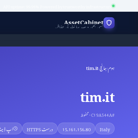
API uptime: 99.95%
·
Powered by trustworthy infrastructure
AssetCabinet
کسی بھی ویب سائٹ کی حفاظت کی جانچ کریں
ہوم
›
جانچ
›
tim.it
tim.it
#C19A544A · محفوظ
Italy
15.161.156.80
درست HTTPS
اپ ڈی