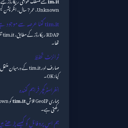
im.it
Unknown، عمر ? سال، انکرپشن کیفیت OK۔
tim.it کتنا عرصہ سے موجود ہے؟
تھا۔
ٹرانزٹ تحفظ
صارف اور tim.it کے د
کیا: OK۔
انفراسٹرکچر فراہم کنندہ
ہماری GeoIP تلاش
tim.it
رکھتی ہے۔
ہم اس پروفائل کو کیسے پڑھتے ہی