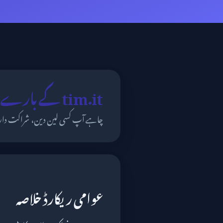
tim.it کے بارے میں ہم کیا جانتے ہیں
چاہے آپ کسی لین دین، شراکت دا
عوامی ریکارڈ خلاصہ