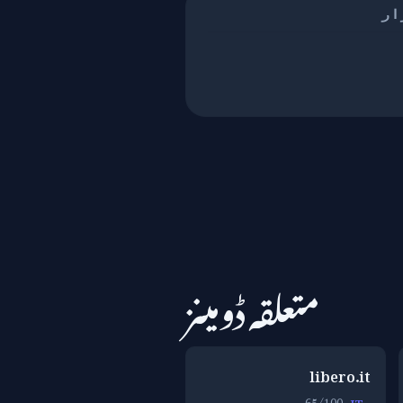
ار
متعلقہ ڈومینز
libero.it
65/100
IT