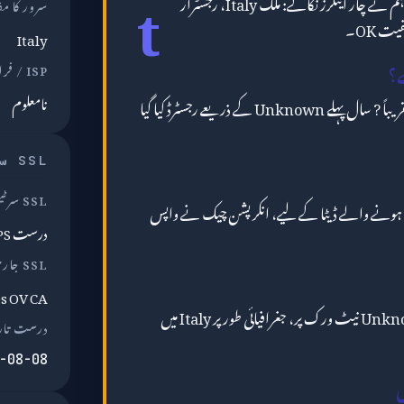
t
سے منسلک عوامی ریکارڈز سے ہم نے چار اینکرز نکالے: ملک Italy، رجسٹرار
سرور کا م
Italy
ISP / فراہم کنندہ
نامعلوم
RDAP ریکارڈز کے مطابق، tim.it تقریباً ? سال پہلے Unknown کے ذریعے رجسٹرڈ کیا گیا
SSL سرٹیفکیٹ
SSL سرٹیفکیٹ
رمیان منتقل ہونے والے ڈیٹا کے لیے، انکرپشن چیک نے واپس
درست HTTPS
SSL جاری کنندہ
es OV CA
کو Unknown نیٹ ورک پر، جغرافیائی طور پر Italy میں
درست تار
-08-08
ں