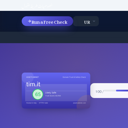
خصوصیات
طریقہ
مقبول
Run a Free Check
/ 100