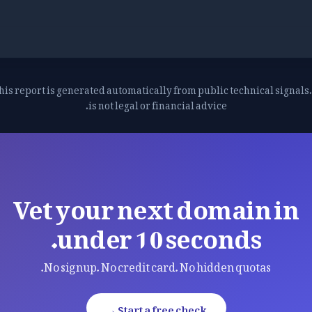
his report is generated automatically from public technical signals. 
is not legal or financial advice.
Vet your next domain in
under 10 seconds.
No signup. No credit card. No hidden quotas.
Start a free check →