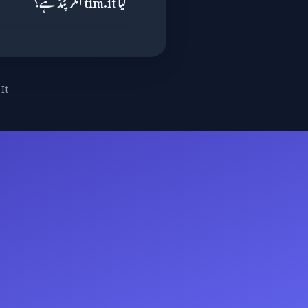
کیا tim.it انکرپٹڈ ہے؟
It