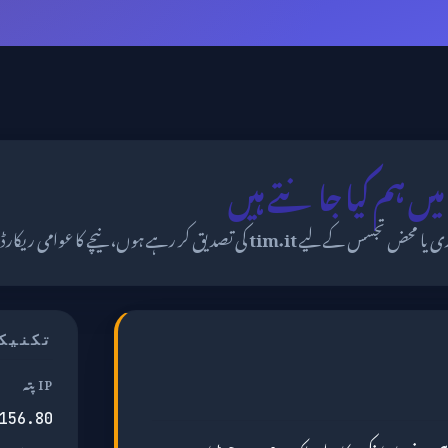
ری یا محض تجسس کے لیے
tim.it
کی تصدیق کر رہے ہوں، نیچے کا عوامی ریکارڈ
تکنیک
IP پتہ
156.80