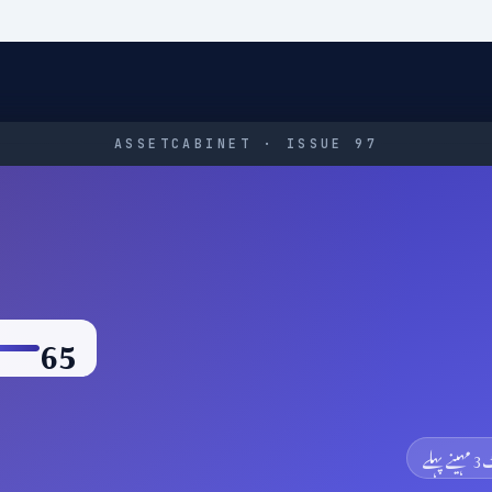
ASSETCABINET · ISSUE 97
65
ٹ
3 مہینے پہلے