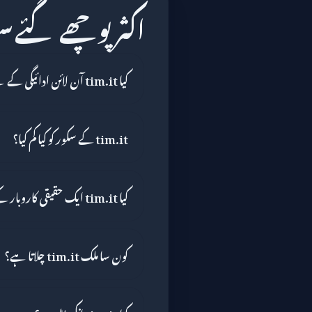
اکثر پوچھے گئے 
کیا tim.it آن لائن ادائیگی کے لیے محفوظ ہے؟
tim.it کے سکور کو کیا کم کیا؟
کیا tim.it ایک حقیقی کاروبار کے طور پر قابل اعتماد ہے؟
کون سا ملک tim.it چلاتا ہے؟