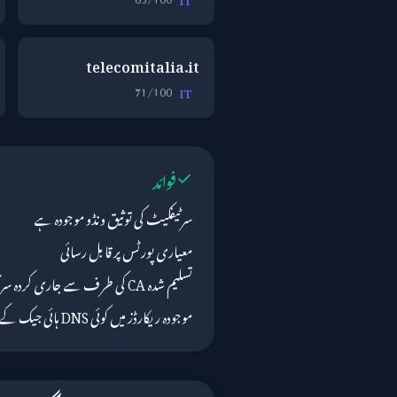
telecomitalia.it
71/100
IT
فوائد
سرٹیفکیٹ کی توثیق ونڈو موجودہ ہے
معیاری پورٹس پر قابل رسائی
تسلیم شدہ CA کی طرف سے جاری کردہ سرٹیفکیٹ
موجودہ ریکارڈز میں کوئی DNS ہائی جیک کے اشارے نہیں