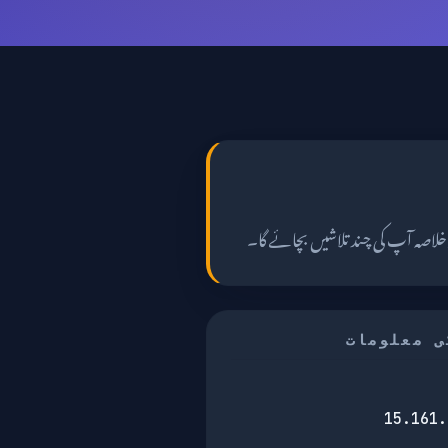
 خلاصہ آپ کی چند تلاشیں بچائے گا۔
ی معلومات
15.161.