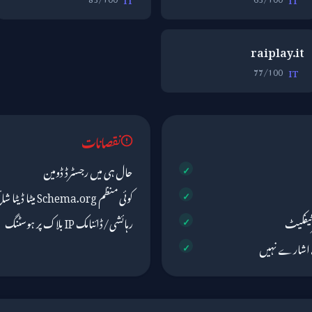
raiplay.it
77/100
IT
نقصانات
حال ہی میں رجسٹرڈ ڈومین
کوئی منظم Schema.org میٹا ڈیٹا شائع نہیں کیا گیا
رہائشی/ڈائنامک IP بلاک پر ہوسٹنگ