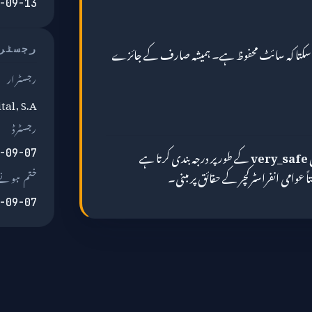
-09-13
ر سکتا کہ سائٹ محفوظ ہے۔ ہمیشہ صارف کے جائزے
رجسٹر
رجسٹرار
al, S.A.
رجسٹرڈ
very_safe
کے طور پر درجہ بندی کرتا ہے
-09-07
عوامی انفراسٹرکچر کے حقائق پر مبنی۔
ختم ہونے 
-09-07