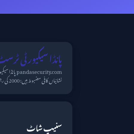
پانڈا سیکیورٹی ٹرسٹ جائزہ – com
نشانیاں کافی مضبوط ہیں: 2000 کی رجسٹریشن، HTTPS فعال، اسپین سے منسلک ہوسٹنگ اشارے، اور DigiCert کا SSL سرٹیفکیٹ۔
سنیپ شاٹ