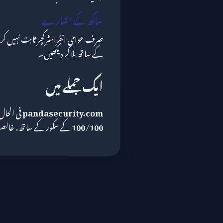
ساکھ کے اشارے
صرف عوامی انفراسٹرکچر ثابت نہیں ک
کے ساتھ ملا کر دیکھیں۔
ایک جملے میں
pandasecurity.com
فی الحال
100/100
کے سکور کے ساتھ، خالصتاً 