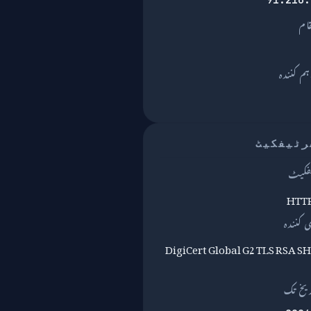
قام
DigiCert Global G2 TLS RSA S
یخ تک