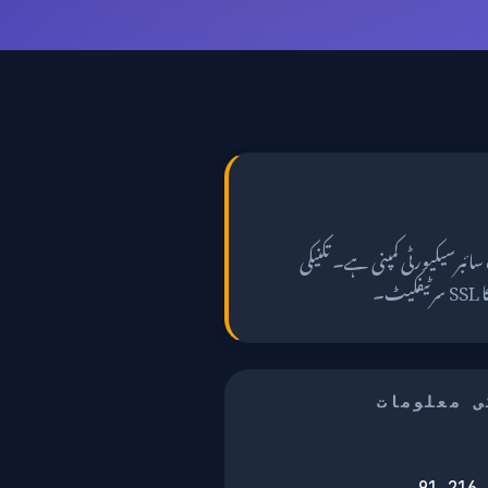
 متعلق ہے، جو اینٹی وائرس اور endpoint protection پر مرکوز ایک سائبرسیکیورٹی کمپنی ہے۔ تکنیکی
ی معلومات
91.216.