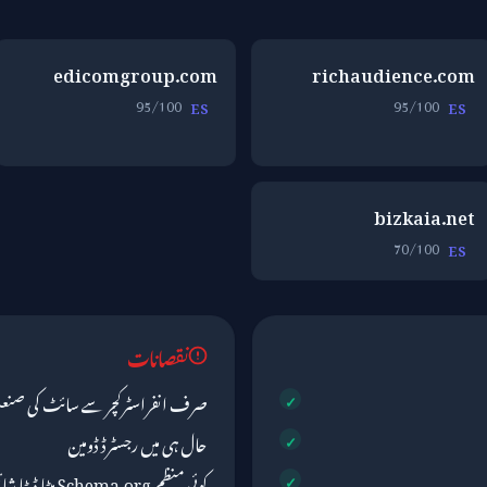
edicomgroup.com
richaudience.com
95/100
95/100
ES
ES
bizkaia.net
70/100
ES
نقصانات
صرف انفراسٹرکچر سے سائٹ کی صنع
حال ہی میں رجسٹرڈ ڈومین
کوئی منظم Schema.org میٹا ڈیٹا شائع نہیں کیا گیا