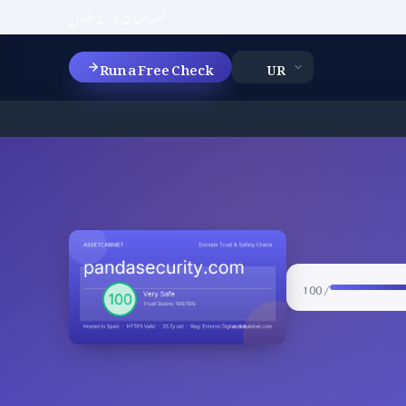
خصوصیات
طریقہ
مقبول
Run a Free Check
/ 100