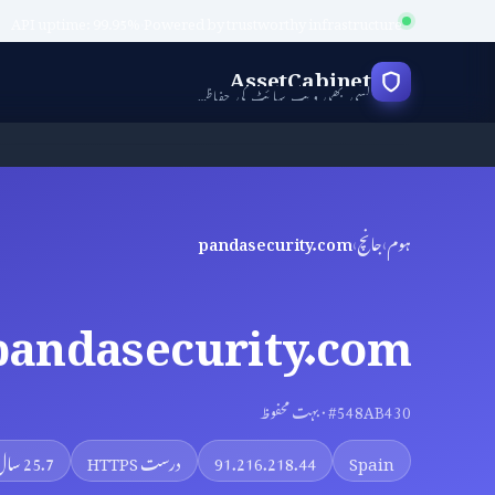
API uptime: 99.95%
·
Powered by trustworthy infrastructure
AssetCabinet
کسی بھی ویب سائٹ کی حفاظت کی جانچ کریں
ہوم
›
جانچ
›
pandasecurity.com
pandasecurity.com
#548AB430 · بہت محفوظ
Spain
91.216.218.44
درست HTTPS
25.7 سال