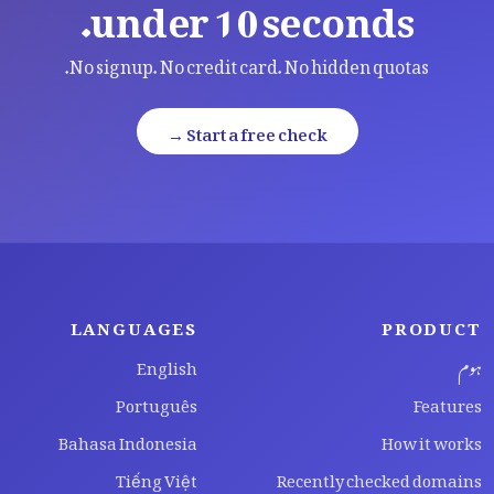
under 10 seconds.
No signup. No credit card. No hidden quotas.
Start a free check →
LANGUAGES
PRODUCT
ہوم
English
Português
Features
Bahasa Indonesia
How it works
Tiếng Việt
Recently checked domains