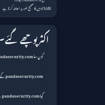
SAN ڈومین کا صحیح طور پر احاطہ کرتا ہے
اکثر پوچھے گئے 
کون سا ISP pandasecurity.com کی خدمت کرتا ہے؟
pandasecurity.com کے بارے میں شکایت کہاں دائر کریں؟
کیا pandasecurity.com کے پاس IPv6 ہے؟