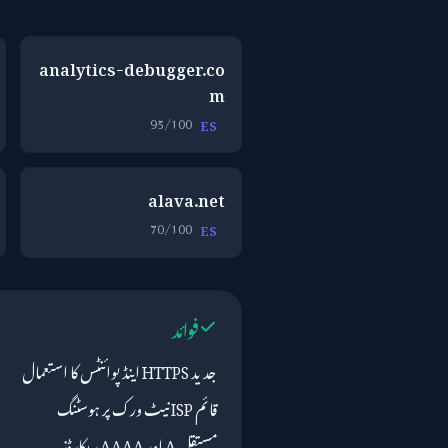
analytics-debugger.co
m
95/100
ES
alava.net
70/100
ES
فوائد
جدید HTTPS اینڈ پوائنٹس کا استعمال
قائم ISP نیٹ ورک پر ہوسٹنگ
مستقل A اور AAAA ریکارڈز