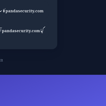
pandasecurity.com کا سرٹیفکیٹ آخری بار کب چیک کیا گیا تھا؟
کیا pandasecurity.com آن لائن ادائیگی کے لیے محفوظ ہے؟
It