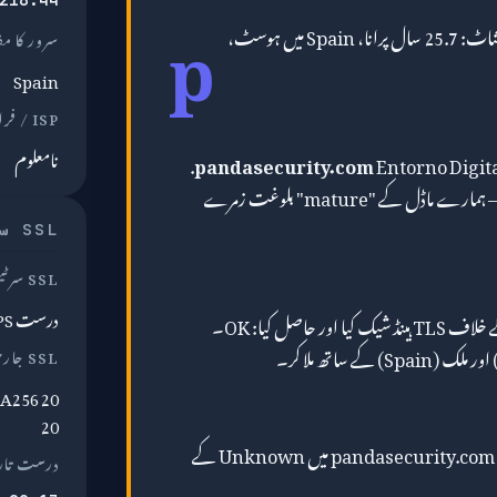
p
کا سنیپ شاٹ: 25.7 سال پرانا، Spain میں ہوسٹ،
سرور کا م
Spain
ISP / فراہم کنندہ
نامعلوم
Entorno Digital, S.A.
pandasecurity.com
کے ذریعے تقریباً 25.7 سال سے ہے — ہمارے ماڈل کے "mature" بلوغت زمرے
SSL سرٹیفکیٹ
SSL سرٹیفکیٹ
درست HTTPS
ہم نے pandasecurity.com کے خلاف TLS ہینڈ شیک کیا اور حاصل کیا: OK۔
SSL جاری کنندہ
HA256 20
20
نیٹ ورک کے نقطہ نظر سے، pandasecurity.com Spain میں Unknown کے
درست تار