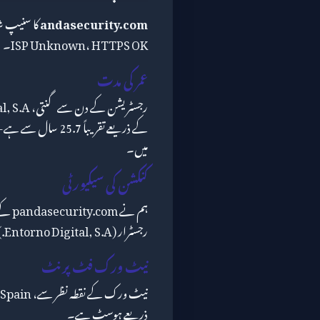
andasecurity.com
ISP Unknown، HTTPS OK۔
عمر کی مدت
رجسٹریشن کے دن سے گنتی،
میں۔
کنکشن کی سیکیورٹی
رجسٹرار (Entorno Digital, S.A.) اور ملک (Spain) کے ساتھ ملا کر۔
نیٹ ورک فٹ پرنٹ
ذریعے ہوسٹ ہے۔