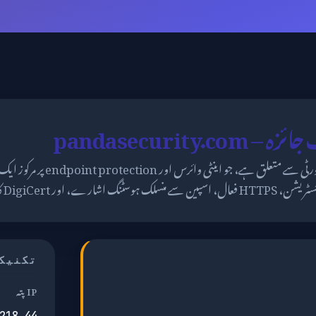
pandasecurity.
pandasecurity.com پانڈا سیکیورٹی سے
تکنیک
IP پتہ
218.44