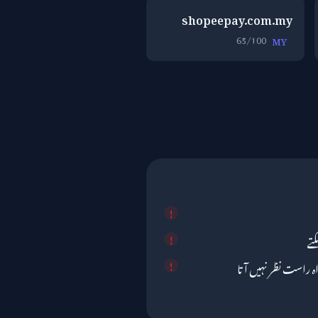
shopeepay.com.my
65/100
MY
تے