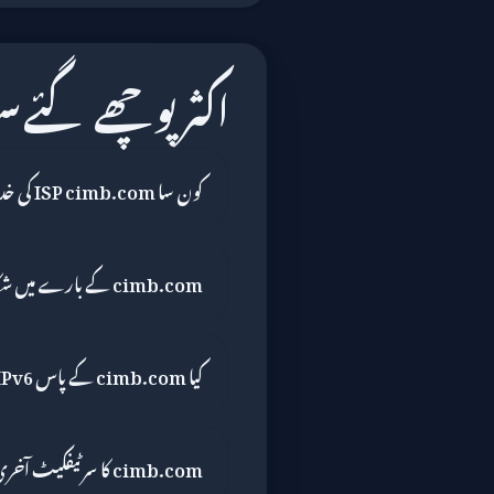
اکثر پوچھے گئے 
کون سا ISP cimb.com کی خدمت کرتا ہے؟
cimb.com کے بارے میں شکایت کہاں دائر کریں؟
کیا cimb.com کے پاس IPv6 ہے؟
cimb.com کا سرٹیفکیٹ آخری بار کب چیک کیا گیا تھا؟