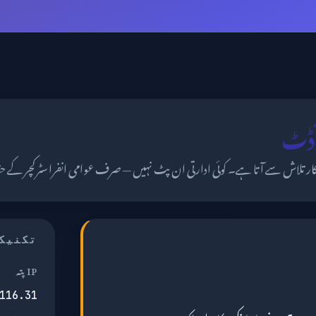
ودکار تلاش سے آتا ہے۔ کوئی ادارتی ان پٹ نہیں — صرف عوامی انفراسٹرکچر کے ح
تکنیک
IP پتہ
116.31