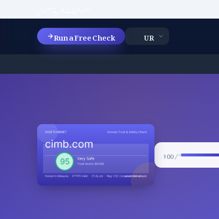
خصوصیات
طریقہ
مقبول
Run a Free Check
/ 100