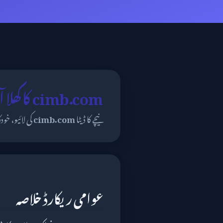
cimb.com کا کھلا آڈٹ
نیچے کا ڈیٹا
cimb.com
کی لائیو، خ
عوامی ریکارڈ خلاصہ