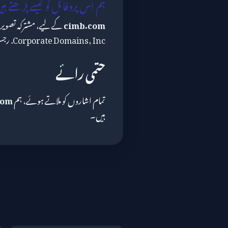
ہم اس پروفائل کو کیسے پڑھتے ہی
cimb.com
Corporate Domains, Inc. رجسٹریشن) "very_safe" بینڈ پر اترتی ہے۔
حتمی رائے
تمام اشاروں کو ملاتے ہوئے، ہم
com
ہیں۔