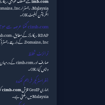
imb.com
سے منسلک عوامی ریکارڈز
انکرپشن کیفیت OK۔
cimb.com کتنا عرصہ سے موجود ہے؟
Domains, Inc. کے ذریعے رجسٹرڈ کیا گیا تھا۔
ٹرانزٹ تحفظ
صارف اور b.com
واپس کیا: OK۔
انفراسٹرکچر فراہم کنندہ
ہماری GeoIP تلاش
cimb.com
Malaysia میں رکھتی ہے۔