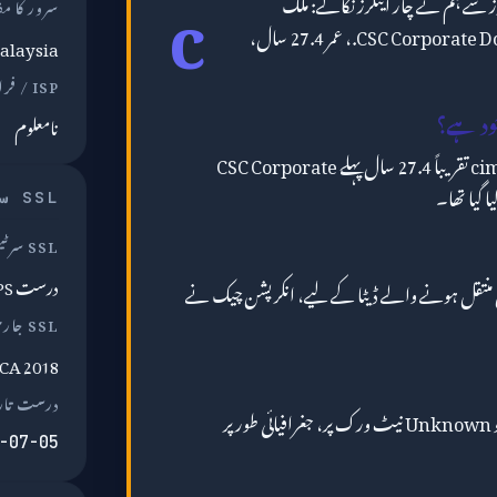
c
 سے ہم نے چار اینکرز نکالے: ملک
سرور کا م
Malaysia، رجسٹرار CSC Corporate Domains, Inc.، عمر 27.4 سال،
alaysia
ISP / فراہم کنندہ
نامعلوم
RDAP ریکارڈز کے مطابق، cimb.com تقریباً 27.4 سال پہلے CSC Corporate
SSL سرٹیفکیٹ
SSL سرٹیفکیٹ
درست HTTPS
cim کے درمیان منتقل ہونے والے ڈیٹا کے لیے، انکرپشن چیک نے
SSL جاری کنندہ
 CA 2018
درست تار
کو Unknown نیٹ ورک پر، جغرافیائی طور پر
-07-05