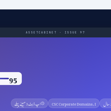
ASSETCABINET · ISSUE 97
95
CSC Corporate Domains, I
اپ ڈیٹ
3 مہینے پہلے