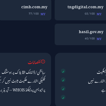
cimb.com.my
tngdigital.com.my
77/100
65/100
MY
MY
hasil.gov.my
40/100
MY
نقصانات
رہائشی/ڈائنامک IP بلاک پر ہوسٹنگ
تکنیکی اشارے ملکیت ثابت نہیں کر سک
پرائیویسی پروٹیکٹڈ WHOIS — آپریٹر براہ راست نظر نہیں آتا