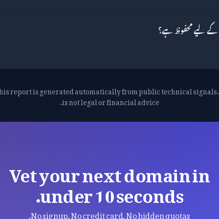
his report is generated automatically from public technical signals. 
is not legal or financial advice.
Vet your next domain in
under 10 seconds.
No signup. No credit card. No hidden quotas.