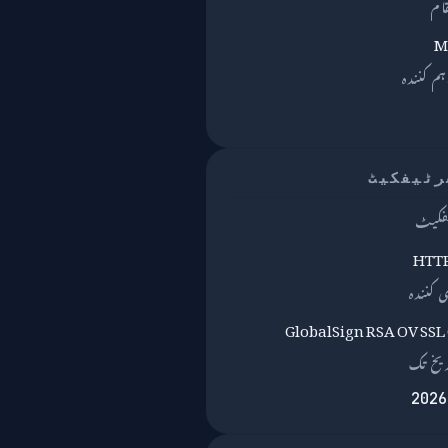
قام
M
GlobalSign RSA OV SSL
یخ تک
2026