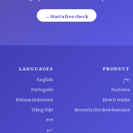
Start a free check →
LANGUAGES
PRODUCT
ہوم
English
Português
Features
Bahasa Indonesia
How it works
Tiếng Việt
Recently checked domains
বাংলা
اردو