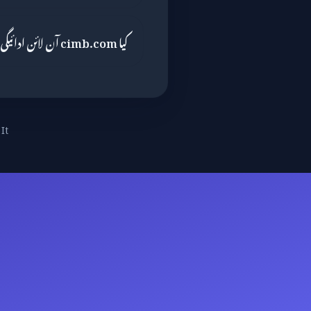
کیا cimb.com آن لائن ادائیگی کے لیے محفوظ ہے؟
It