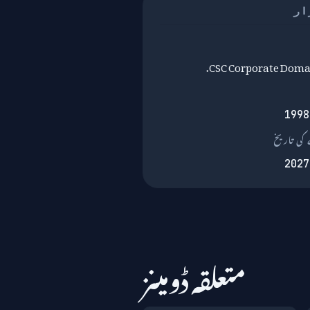
ار
CSC Corporate Domai
1998
کی تاریخ
2027
متعلقہ ڈومینز