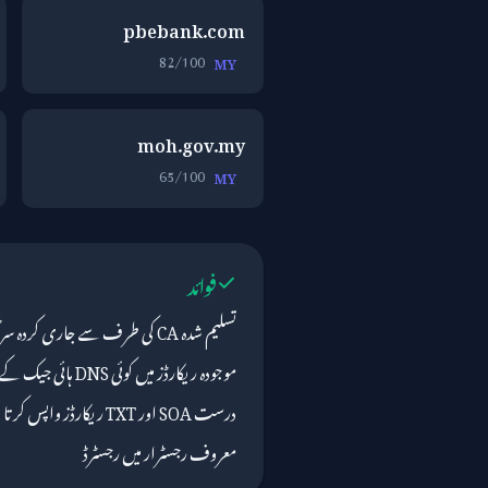
pbebank.com
82/100
MY
moh.gov.my
65/100
MY
فوائد
تسلیم شدہ CA کی طرف سے جاری کردہ سرٹیفکیٹ
موجودہ ریکارڈز میں کوئی DNS ہائی جیک کے اشارے نہیں
درست SOA اور TXT ریکارڈز واپس کرتا ہے
معروف رجسٹرار میں رجسٹرڈ