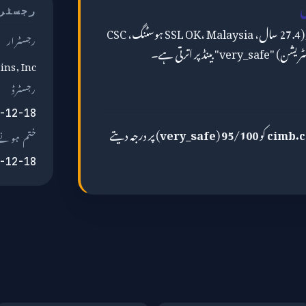
ں
رجسٹر
کے لیے، مشترکہ تصویر (27.4 سال، SSL OK، Malaysia ہوسٹنگ، CSC
رجسٹرار
ns, Inc.
رجسٹرڈ
-12-18
cimb.
کو
95/100
(
very_safe
) پر درجہ دیتے
ختم ہونے 
-12-18