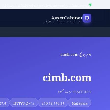
API uptime: 99.95%
·
Powered by trustworthy infrastructure
AssetCabinet
کسی بھی ویب سائٹ کی حفاظت کی جانچ کریں
ہوم
›
جانچ
›
cimb.com
cimb.com
#5ACF3D19 · بہت محفوظ
Malaysia
210.19.116.31
درست HTTPS
27.4 سال