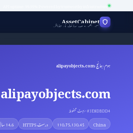
API uptime: 99.95%
·
Powered by trustworthy infrastructure
AssetCabinet
کسی بھی ویب سائٹ کی حفاظت کی جانچ کریں
ہوم
›
جانچ
›
alipayobjects.com
alipayobjects.com
#3E8DBDD4 · بہت محفوظ
China
110.75.130.45
درست HTTPS
14.6 سال