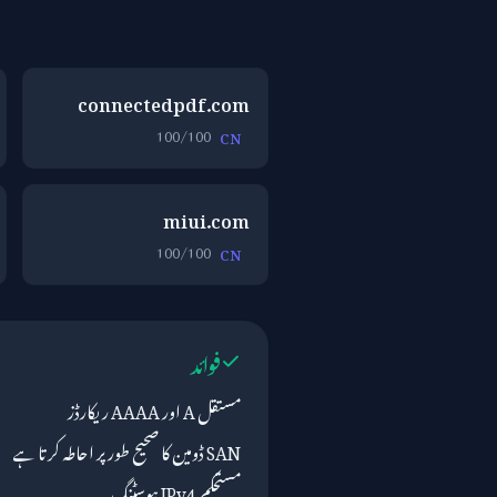
connectedpdf.com
100/100
CN
miui.com
100/100
CN
فوائد
مستقل A اور AAAA ریکارڈز
SAN ڈومین کا صحیح طور پر احاطہ کرتا ہے
مستحکم IPv4 ہوسٹنگ