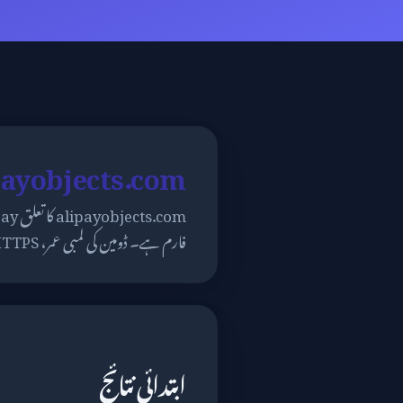
alipayobjects.com سیکیورٹی
فارم ہے۔ ڈومین کی لمبی عمر، HTTPS، اور چین میں موجود انفراسٹرکچر اسے ایک قائم شدہ سروس کے طور پر ظاہر کرتے ہیں۔
ابتدائی نتائج