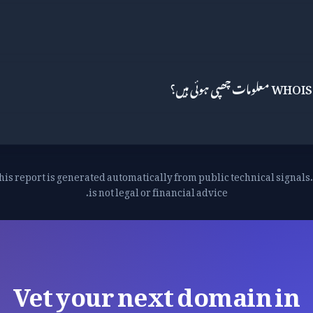
his report is generated automatically from public technical signals. 
is not legal or financial advice.
Vet your next domain in