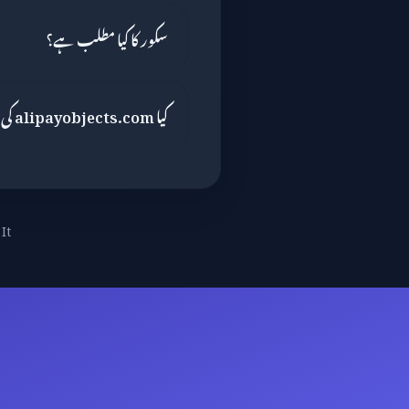
سکور کا کیا مطلب ہے؟
کیا alipayobjects.com کی WHOIS معلومات چھپی ہوئی ہیں؟
It