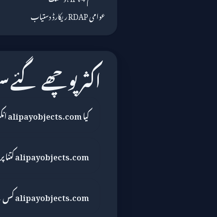
عوامی RDAP ریکارڈ دستیاب
اکثر پوچھے گئے 
کیا alipayobjects.com انکرپٹڈ ہے؟
alipayobjects.com کتنا پرانا ہے؟
alipayobjects.com کس نے رجسٹر کیا؟