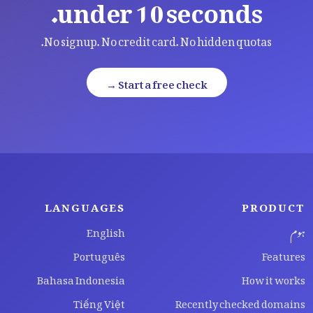
under 10 seconds.
No signup. No credit card. No hidden quotas.
Start a free check →
LANGUAGES
PRODUCT
ہوم
English
Português
Features
Bahasa Indonesia
How it works
Tiếng Việt
Recently checked domains