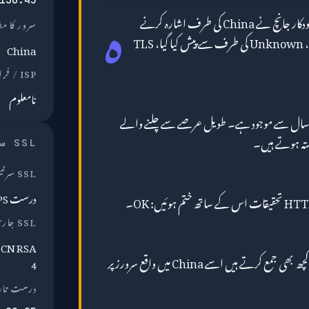
ہ
کی خودکار جانچ نے China کی طرف اشارہ کرنے
سرور کا م
والا ایک صاف DNS جواب واپس کیا، Unknown کی طرف سے پیش کیا گیا، TLS
China
ISP / فراہم کنندہ
نامعلوم
alipayobjects.co تقریباً 14.6 سال سے موجود ہے۔ طویل عرصے سے چلنے والے
بستہ ہوتے ہیں۔
SSL سرٹیفکیٹ
SSL سرٹیفکیٹ
درست HTTPS
SSL جاری کنندہ
S CN RSA
پر جو کچھ بھی جمع کرتے ہیں اسے China میں واقع سرورز پر
4
درست تار