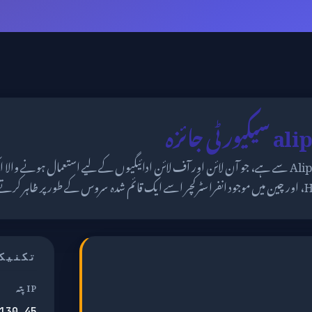
 جائزہ
alipayobjects.com کا تعلق Alipay سے ہے، جو آن لائن اور آف لائن ادائیگیوں کے لیے استعمال ہو
تکنیک
IP پتہ
130.45