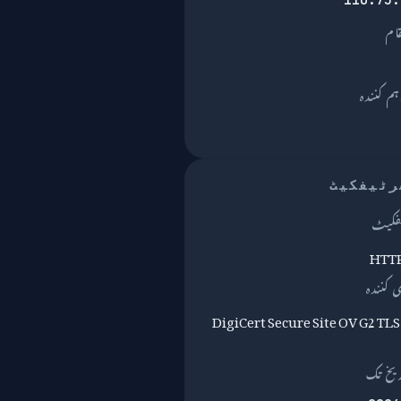
قام
DigiCert Secure Site OV G2 TL
یخ تک