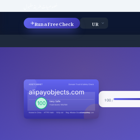
خصوصیات
طریقہ
مقبول
Run a Free Check
/ 100