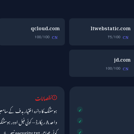
qcloud.com
ltwebstatic.com
100/100
75/100
CN
CN
jd.com
100/100
CN
نقصانات
ہوسٹنگ کا دائرہ اختیار ہدف کے سام
واحد A ریکارڈ — کوئی فیل اوور ہوسٹنگ نہیں
کوئی عوامی security.txt نہیں ملا