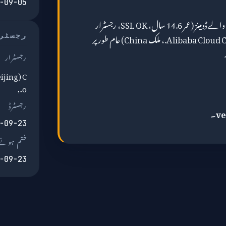
-09-05
alipayobjects.com کے پروفائل والے ڈومینز (عمر 14.6 سال، SSL OK، رجسٹرار
Alibaba Cloud Computing (Beijing) Co., Ltd.، ملک China) عام طور پر
رجسٹر
رجسٹرار
ijing) C
o.,
رجسٹرڈ
ve
۔
-09-23
ختم ہونے 
-09-23