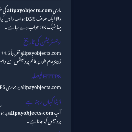
ماری
alipayobjects.com
ہینڈ شیک OK جواب دے رہا ہے۔
رجسٹریشن کی تاریخ
m
ڈومینز عام طور پر قائم پروجیکٹس سے وا
HTTPS فیصلہ
alipayobjects.com پر ہماری HTTPS تحقیقات اس کے ساتھ ختم ہوئیں: OK۔
ڈیٹا کہاں رہتا ہے
آپ
alipayobjects.com
پروسیس کیا جاتا ہے۔