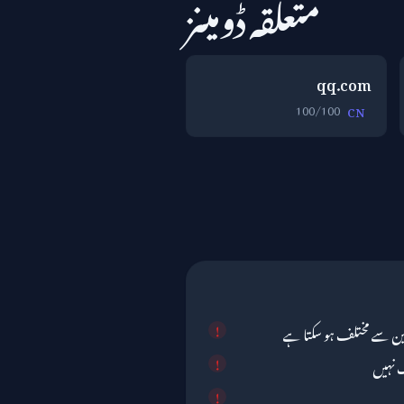
متعلقہ ڈومینز
qq.com
100/100
CN
عین سے مختلف ہو سکتا ہے