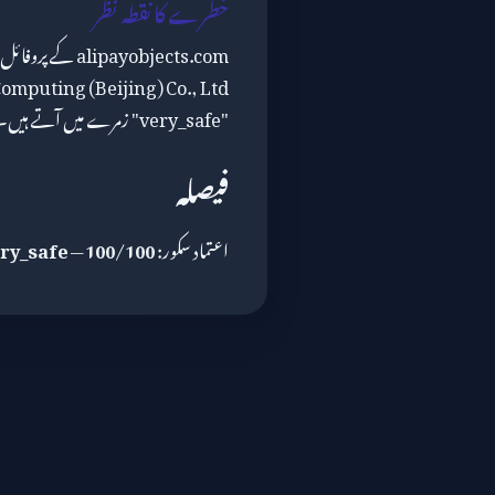
خطرے کا نقطہ نظر
"very_safe" زمرے میں آتے ہیں۔
فیصلہ
اعتماد سکور:
100/100
—
ry_safe