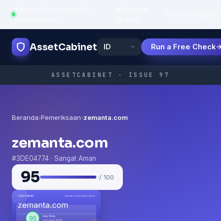
Powered by trustworthy
API uptime:
·
Fitur
Cara
Populer
infrastructure
99.95%
AssetCabinet
Run a Free Check
ASSETCABINET · ISSUE 97
Beranda
›
Pemeriksaan
›
zemanta.com
zemanta.com
#3DE04774 · Sangat Aman
95
/ 100