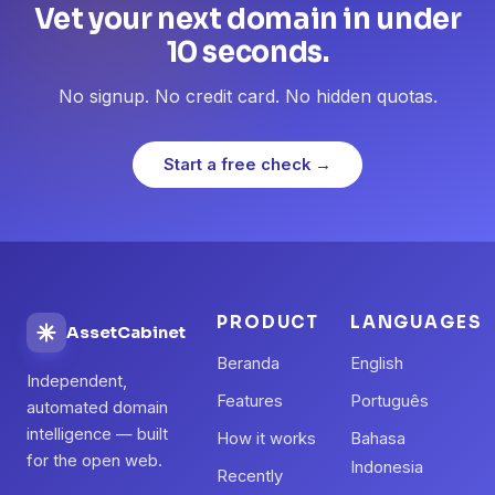
Vet your next domain in under
10 seconds.
No signup. No credit card. No hidden quotas.
Start a free check →
PRODUCT
LANGUAGES
AssetCabinet
Beranda
English
Independent,
Features
Português
automated domain
intelligence — built
How it works
Bahasa
for the open web.
Indonesia
Recently