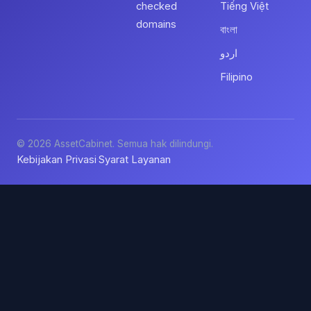
checked
Tiếng Việt
domains
বাংলা
اردو
Filipino
© 2026 AssetCabinet. Semua hak dilindungi.
Kebijakan Privasi
Syarat Layanan
·