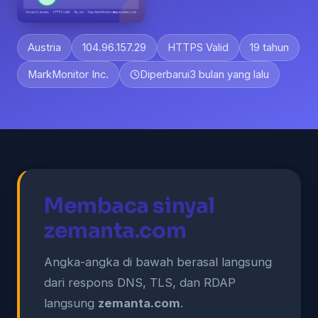
Austria
104.96.157.29
HTTPS Valid
19 tahun
MarkMonitor Inc.
Diperbarui
3 bulan yang lalu
Membaca sinyal
zemanta.com
Angka-angka di bawah berasal langsung
dari respons DNS, TLS, dan RDAP
langsung
zemanta.com
.