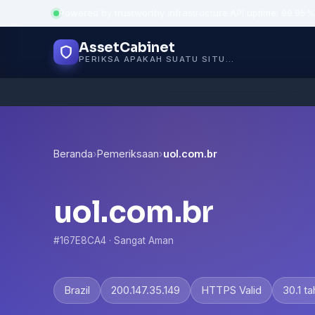
Powered by trustworthy infrastructure
·
API uptime: 99.95%
AssetCabinet
PERIKSA APAKAH SUATU SITUS AMAN
Beranda
›
Pemeriksaan
›
uol.com.br
uol.com.br
#167E8CA4 · Sangat Aman
Brazil
200.147.35.149
HTTPS Valid
30.1 t