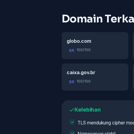
Domain Terka
globo.com
100/100
BR
caixa.gov.br
100/100
BR
Kelebihan
TLS mendukung cipher mo
Nameserver stabil