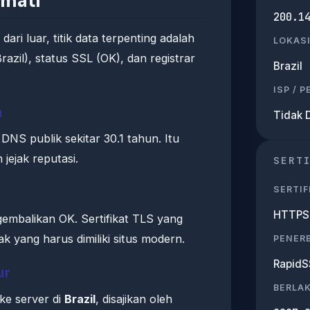
amati
200.1
dari luar, titik data terpenting adalah
LOKASI
razil), status SSL (OK), dan registrar
Brazil
ISP / 
a
Tidak 
i DNS publik sekitar 30.1 tahun. Itu
jejak reputasi.
SERT
SERTIF
HTTPS 
mbalikan OK. Sertifikat TLS yang
k yang harus dimiliki situs modern.
PENERB
RapidS
ur
BERLA
ke server di
Brazil
, disajikan oleh