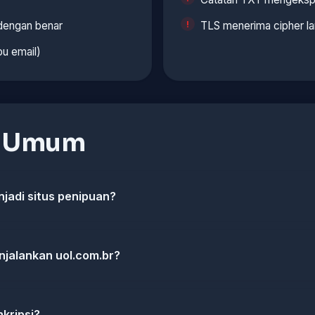
 dengan benar
TLS menerima cipher l
u email)
n Umum
njadi situs penipuan?
jalankan uol.com.br?
kripsi?