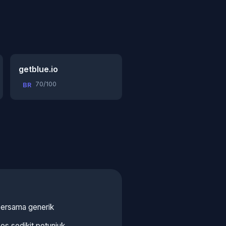
getblue.io
70/100
BR
ersama generik
s sedikit petunjuk