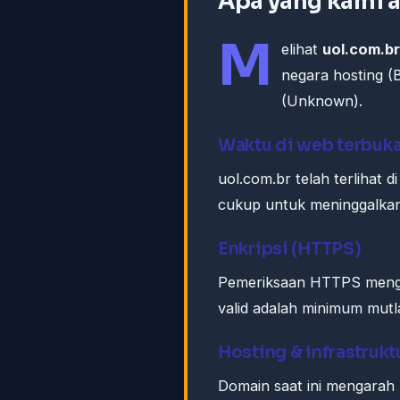
Apa yang kami 
M
elihat
uol.com.br
negara hosting (B
(Unknown).
Waktu di web terbuk
uol.com.br telah terlihat d
cukup untuk meninggalkan 
Enkripsi (HTTPS)
Pemeriksaan HTTPS menge
valid adalah minimum mutla
Hosting & infrastrukt
Domain saat ini mengarah 