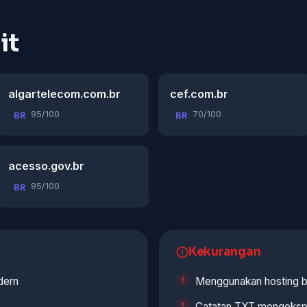
it
algartelecom.com.br
cef.com.br
95/100
70/100
BR
BR
acesso.gov.br
95/100
BR
Kekurangan
dern
Menggunakan hosting b
Catatan TXT mengekspo