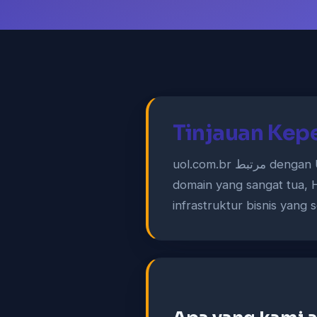
Tinjauan Kep
uol.com.br مرتبط dengan UOL, merek internet dan media digital yang sudah lama dikenal di Brasil. Usia
domain yang sangat tua, H
infrastruktur bisnis yang s