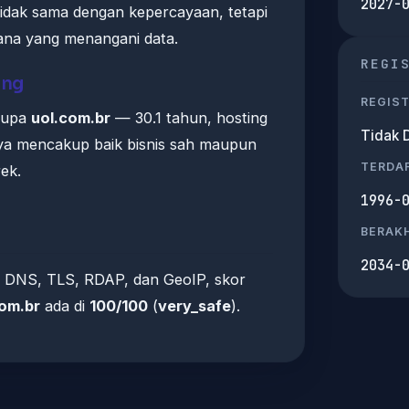
2027-
idak sama dengan kepercayaan, tetapi
ana yang menangani data.
REGI
ing
REGIS
rupa
uol.com.br
— 30.1 tahun, hosting
Tidak 
nya mencakup baik bisnis sah maupun
TERDA
ek.
1996-
BERAKH
2034-
 DNS, TLS, RDAP, dan GeoIP, skor
com.br
ada di
100/100
(
very_safe
).