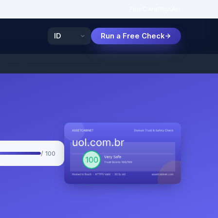
Fitur
Cara
Populer
Run a Free Check
/ 100