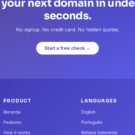
 your next domain in unde
seconds.
No signup. No credit card. No hidden quotas.
Start a free check →
PRODUCT
LANGUAGES
Beranda
English
Features
Português
How it works
Bahasa Indonesia