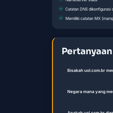
Catatan DNS dikonfigurasi
Memiliki catatan MX (mamp
Pertanyaa
Bisakah uol.com.br me
Negara mana yang men
Apakah uol.com.br dien