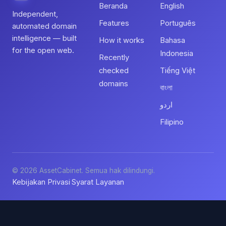
Beranda
English
Independent,
Features
Português
automated domain
intelligence — built
How it works
Bahasa
for the open web.
Indonesia
Recently
checked
Tiếng Việt
domains
বাংলা
اردو
Filipino
© 2026 AssetCabinet. Semua hak dilindungi.
Kebijakan Privasi
Syarat Layanan
·