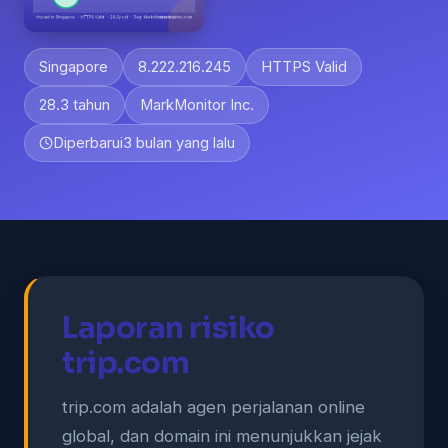
Singapore
8.222.216.245
HTTPS Valid
28.3 tahun
MarkMonitor Inc.
Diperbarui
3 bulan yang lalu
Laporan risiko
trip.com
trip.com adalah agen perjalanan online
global, dan domain ini menunjukkan jejak