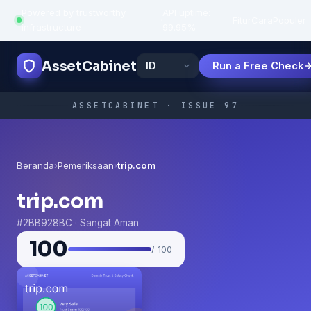
Powered by trustworthy
API uptime:
·
Fitur
Cara
Populer
infrastructure
99.95%
AssetCabinet
Run a Free Check
ASSETCABINET · ISSUE 97
Beranda
›
Pemeriksaan
›
trip.com
trip.com
#2BB928BC · Sangat Aman
100
/ 100