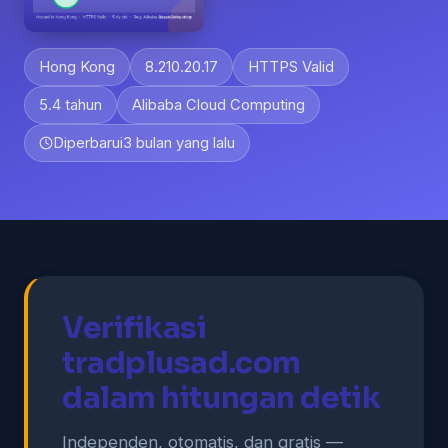
Hong Kong
8.210.20.17
HTTPS Valid
5.4 tahun
Alibaba Cloud Computing
Diperbarui
3 bulan yang lalu
Verifikasi
tradplusad.com
dalam hitungan detik
Independen, otomatis, dan gratis —