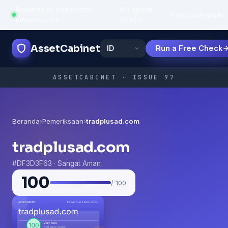
Powered by trustworthy
API uptime:
·
Fitur
Cara
Populer
infrastructure
99.95%
AssetCabinet
Run a Free Check
ASSETCABINET · ISSUE 97
Beranda
›
Pemeriksaan
›
tradplusad.com
tradplusad.com
#DF3D3F63 · Sangat Aman
100
/ 100