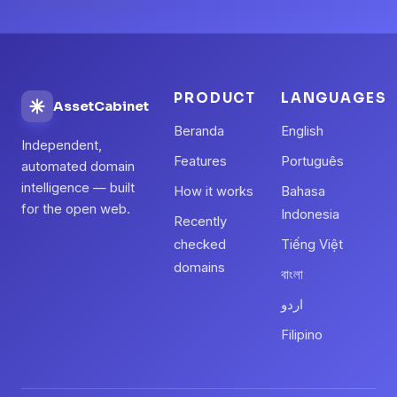
PRODUCT
LANGUAGES
AssetCabinet
Beranda
English
Independent,
Features
Português
automated domain
intelligence — built
How it works
Bahasa
for the open web.
Indonesia
Recently
checked
Tiếng Việt
domains
বাংলা
اردو
Filipino