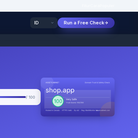
Fitur
Cara
Populer
Run a Free Check
/ 100