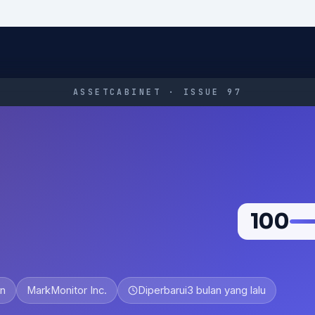
ASSETCABINET · ISSUE 97
100
un
MarkMonitor Inc.
Diperbarui
3 bulan yang lalu