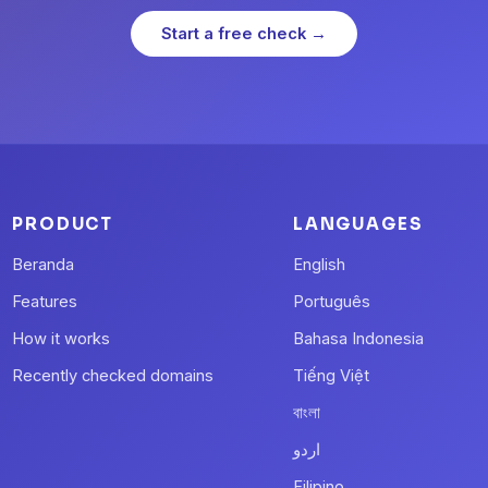
Start a free check →
PRODUCT
LANGUAGES
Beranda
English
Features
Português
How it works
Bahasa Indonesia
Recently checked domains
Tiếng Việt
বাংলা
اردو
Filipino