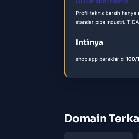
Di luar skor teknis
Profil teknis bersih hany
standar pipa industri. TID
Intinya
shop.app berakhir di
100/
Domain Terka