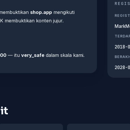
REGI
a membuktikan
shop.app
mengikuti
REGIS
AK membuktikan konten jujur.
MarkMo
TERDA
2018-
100
— itu
very_safe
dalam skala kami.
BERAKH
2028-
it