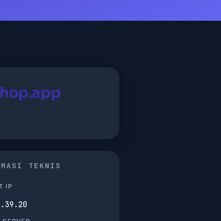
shop.app
RMASI TEKNIS
 IP
7.39.20