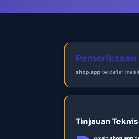
Pemeriksaan 
shop.app
terdaftar melalu
Tinjauan Teknis
omain
shop.app
da