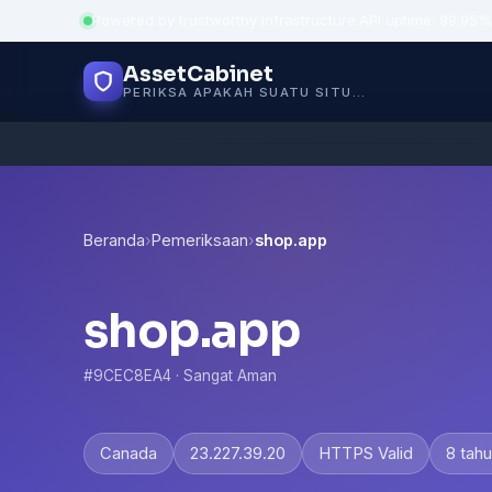
Powered by trustworthy infrastructure
·
API uptime: 99.95%
AssetCabinet
PERIKSA APAKAH SUATU SITUS AMAN
Beranda
›
Pemeriksaan
›
shop.app
shop.app
#9CEC8EA4 · Sangat Aman
Canada
23.227.39.20
HTTPS Valid
8 tah