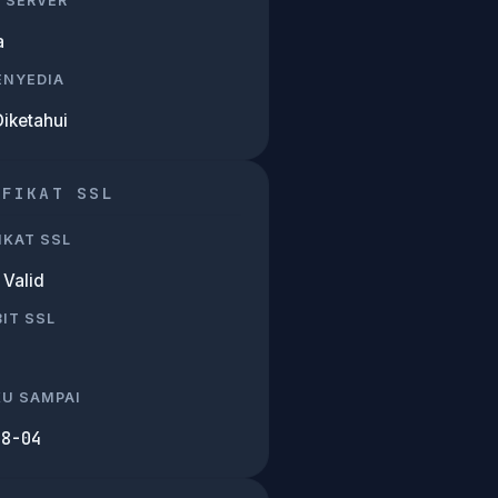
 SERVER
a
PENYEDIA
Diketahui
IFIKAT SSL
IKAT SSL
Valid
IT SSL
KU SAMPAI
08-04