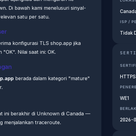
LOKASI
n. Di bawah kami menelusuri sinyal-
Canad
relevan satu per satu.
ISP / 
ser
Tidak 
ma konfigurasi TLS shop.app jika
OK". Nilai saat ini: OK.
SERT
SERTIF
ngan
HTTPS 
p.app
berada dalam kategori "mature"
r.
PENERB
WE1
BERLA
at ini berakhir di Unknown di Canada —
2026-
ng menjalankan traceroute.