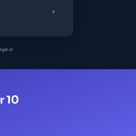
legal or
r 10