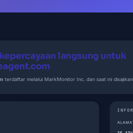
kepercayaan langsung untuk
veagent.com
om
terdaftar melalui MarkMonitor Inc. dan saat ini disajika
INFO
ALAMAT