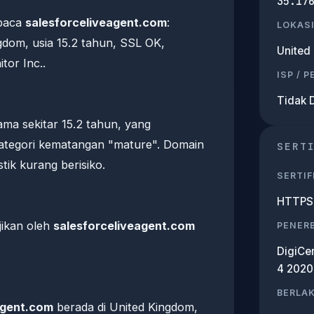
35.17
mbaca
salesforceliveagent.com
:
LOKASI
gdom, usia 15.2 tahun, SSL OK,
United
tor Inc..
ISP / 
Tidak 
ama sekitar 15.2 tahun, yang
tegori kematangan "mature". Domain
SERT
stik kurang berisiko.
SERTIF
HTTPS 
ajikan oleh
salesforceliveagent.com
PENERB
DigiCe
4 2020
BERLA
agent.com
berada di United Kingdom,