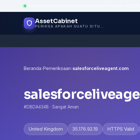
Powered by trustworthy infrastructure
·
API uptime: 99.95%
AssetCabinet
PERIKSA APAKAH SUATU SITUS AMAN
Beranda
›
Pemeriksaan
›
salesforceliveagent.com
salesforceliveag
#DBDA434B · Sangat Aman
United Kingdom
35.176.92.19
HTTPS Valid