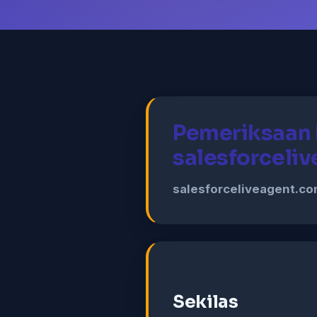
Pemeriksaan 
salesforceli
salesforceliveagent.c
Sekilas