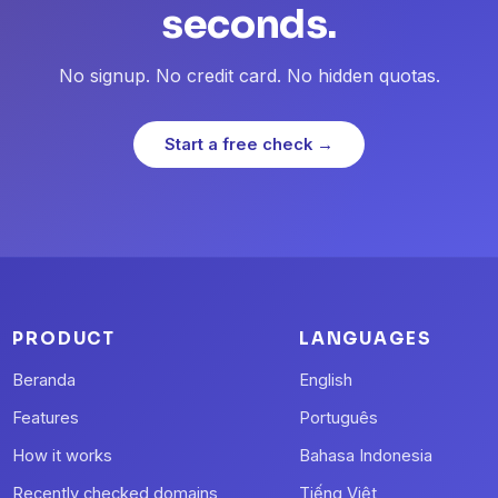
seconds.
No signup. No credit card. No hidden quotas.
Start a free check →
PRODUCT
LANGUAGES
Beranda
English
Features
Português
How it works
Bahasa Indonesia
Recently checked domains
Tiếng Việt