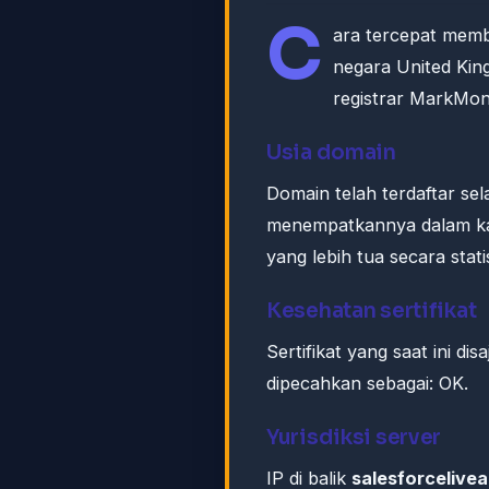
C
ara tercepat me
negara United Kin
registrar MarkMoni
Usia domain
Domain telah terdaftar sel
menempatkannya dalam ka
yang lebih tua secara stati
Kesehatan sertifikat
Sertifikat yang saat ini dis
dipecahkan sebagai: OK.
Yurisdiksi server
IP di balik
salesforcelive