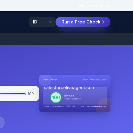
Fitur
Cara
Populer
Run a Free Check
/ 100