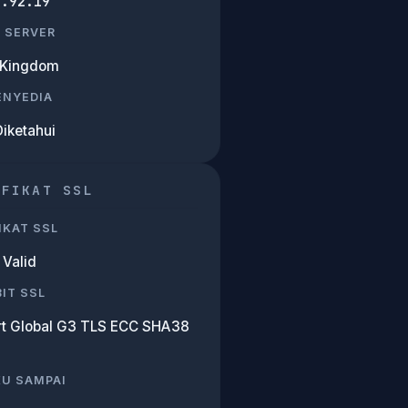
6.92.19
 SERVER
 Kingdom
PENYEDIA
Diketahui
IFIKAT SSL
IKAT SSL
Valid
IT SSL
rt Global G3 TLS ECC SHA38
KU SAMPAI