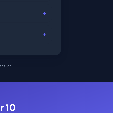
legal or
r 10