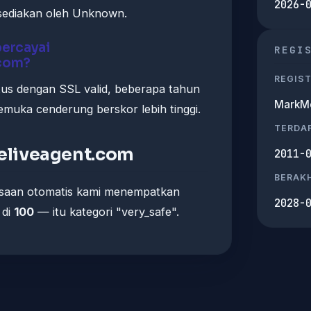
2026-
isediakan oleh Unknown.
ercayai
REGI
.com?
REGIS
itus dengan SSL valid, beberapa tahun
MarkMo
kemuka cenderung berskor lebih tinggi.
TERDA
celiveagent.com
2011-
BERAKH
ksaan otomatis kami menempatkan
2028-
di
100
— itu kategori "very_safe".