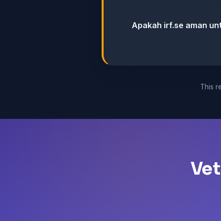
Apakah irf.se aman un
This re
Vet