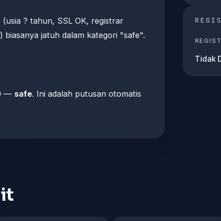
REGI
e (usia ? tahun, SSL OK, registrar
biasanya jatuh dalam kategori "safe".
REGIS
Tidak 
0
—
safe
. Ini adalah putusan otomatis
it