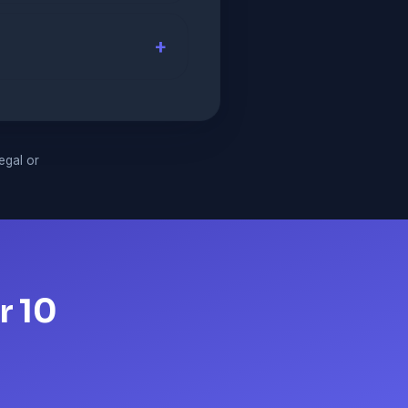
legal or
r 10