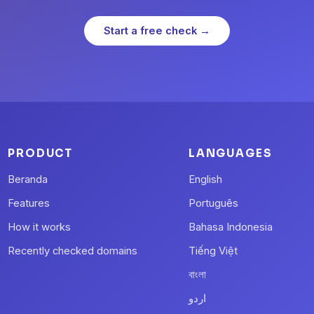
Start a free check →
PRODUCT
LANGUAGES
Beranda
English
Features
Português
How it works
Bahasa Indonesia
Recently checked domains
Tiếng Việt
বাংলা
اردو