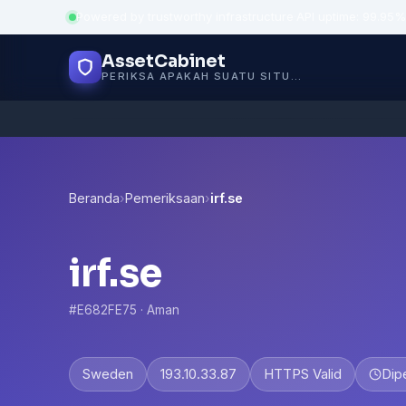
Powered by trustworthy infrastructure
·
API uptime: 99.95%
AssetCabinet
PERIKSA APAKAH SUATU SITUS AMAN
Beranda
›
Pemeriksaan
›
irf.se
irf.se
#E682FE75 · Aman
Sweden
193.10.33.87
HTTPS Valid
Dip