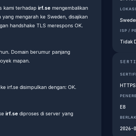
s kami terhadap
irf.se
mengembalikan
LOKASI
 yang mengarah ke Sweden, disajikan
Swede
gan handshake TLS merespons OK.
ISP / 
Tidak 
 tahun. Domain berumur panjang
proyek mapan.
SERT
SERTIF
HTTPS 
 irf.se disimpulkan dengan: OK.
PENERB
E8
 ke
irf.se
diproses di server yang
BERLA
2026-