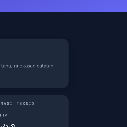
 tahu, ringkasan catatan
RMASI TEKNIS
 IP
0.33.87