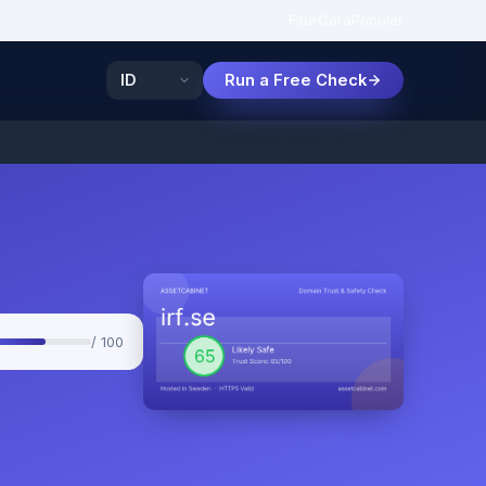
Fitur
Cara
Populer
Run a Free Check
/ 100