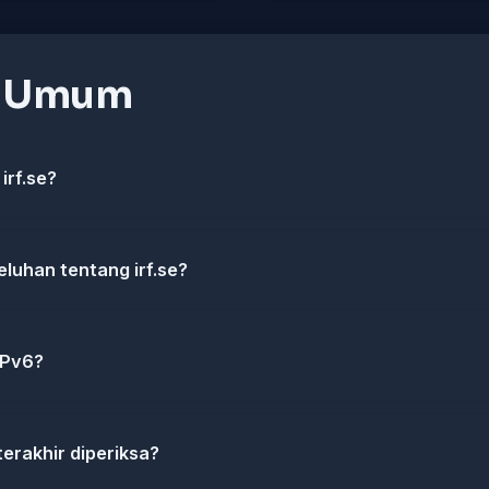
n Umum
irf.se?
luhan tentang irf.se?
 IPv6?
 terakhir diperiksa?