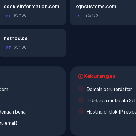
cookieinformation.com
kghcustoms.com
95/100
95/100
SE
SE
netnod.se
65/100
SE
Kekurangan
dern
Domain baru terdaftar
Tidak ada metadata Sch
 dengan benar
Hosting di blok IP resid
u email)