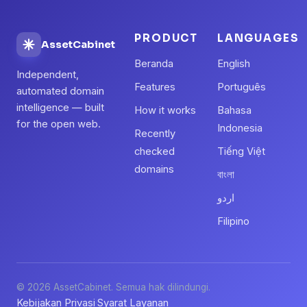
PRODUCT
LANGUAGES
AssetCabinet
Beranda
English
Independent,
Features
Português
automated domain
intelligence — built
How it works
Bahasa
for the open web.
Indonesia
Recently
checked
Tiếng Việt
domains
বাংলা
اردو
Filipino
© 2026 AssetCabinet. Semua hak dilindungi.
Kebijakan Privasi
Syarat Layanan
·