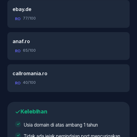
ebay.de
77/100
RO
anaf.ro
65/100
RO
callromania.ro
40/100
RO
Kelebihan
Usia domain di atas ambang 1 tahun
Tidak ada jejak pemindaian port mencurigakan