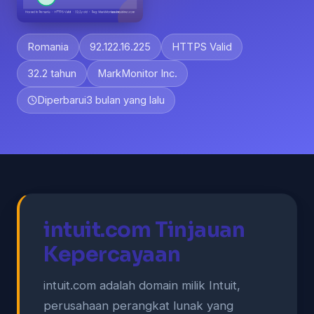
Romania
92.122.16.225
HTTPS Valid
32.2 tahun
MarkMonitor Inc.
Diperbarui
3 bulan yang lalu
intuit.com Tinjauan
Kepercayaan
intuit.com adalah domain milik Intuit,
perusahaan perangkat lunak yang