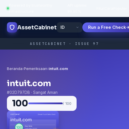
Powered by trustworthy
API uptime:
·
Fitur
Cara
Populer
infrastructure
99.95%
AssetCabinet
Run a Free Check
ASSETCABINET · ISSUE 97
Beranda
›
Pemeriksaan
›
intuit.com
intuit.com
#02D797DB · Sangat Aman
100
/ 100