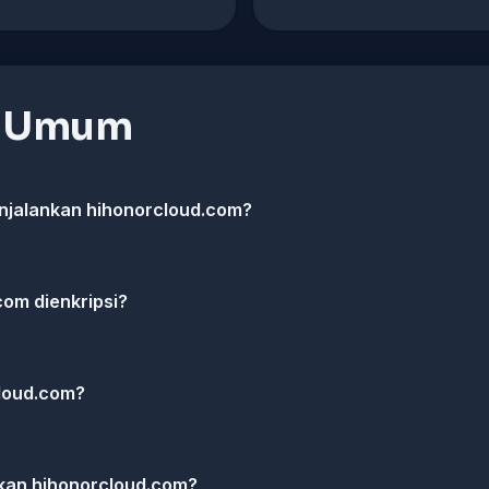
n Umum
jalankan hihonorcloud.com?
om dienkripsi?
loud.com?
kan hihonorcloud.com?