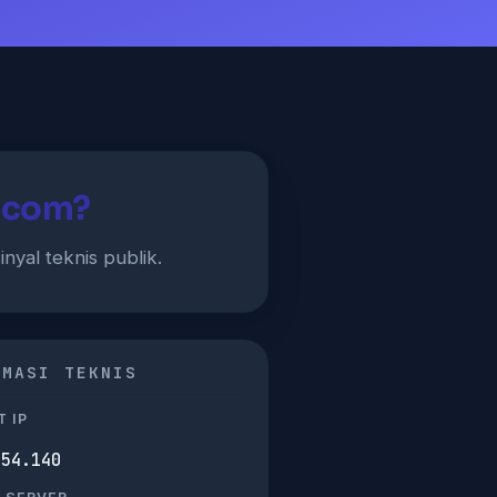
.com?
inyal teknis publik.
RMASI TEKNIS
 IP
254.140