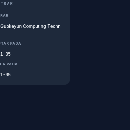
STRAR
TRAR
g Guokeyun Computing Techn
FTAR PADA
11-05
IR PADA
11-05