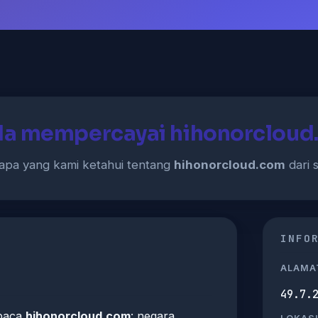
da mempercayai hihonorcloud
apa yang kami ketahui tentang
hihonorcloud.com
dari s
INFO
ALAMAT
49.7.
mbaca
hihonorcloud.com
: negara