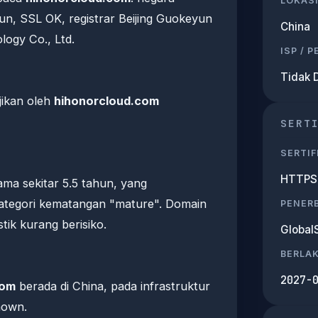
LOKASI
hun, SSL OK, registrar Beijing Guokeyun
China
ogy Co., Ltd.
ISP / 
Tidak 
ajikan oleh
hihonorcloud.com
SERT
SERTIF
HTTPS 
ama sekitar 5.5 tahun, yang
tegori kematangan "mature". Domain
PENERB
stik kurang berisiko.
Global
BERLA
2027-
com
berada di China, pada infrastruktur
nown.