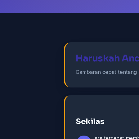
Haruskah An
Gambaran cepat tentang 
Sekilas
ara tercepat me