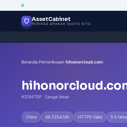
Powered by trustworthy infrastructure
·
API uptime: 99.95%
AssetCabinet
PERIKSA APAKAH SUATU SITUS AMAN
Beranda
›
Pemeriksaan
›
hihonorcloud.com
hihonorcloud.co
#3294710F · Sangat Aman
China
49.7.254.140
HTTPS Valid
5.5 tahu