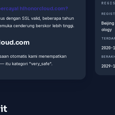
REGI
ercayai hihonorcloud.com?
REGIS
itus dengan SSL valid, beberapa tahun
Beijin
kemuka cenderung berskor lebih tinggi.
ology
TERDA
cloud.com
2020-
ksaan otomatis kami menempatkan
BERAKH
— itu kategori "very_safe".
2029-
it