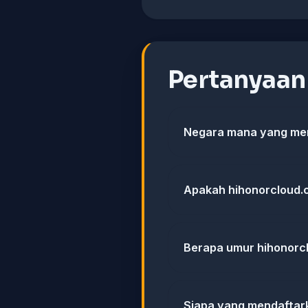
Pertanyaa
Negara mana yang men
Apakah hihonorcloud.c
Berapa umur hihonorc
Siapa yang mendaftar