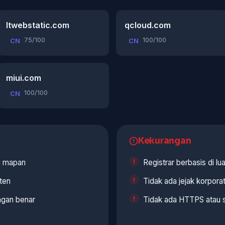
ltwebstatic.com
qcloud.com
75/100
100/100
CN
CN
miui.com
100/100
CN
Kekurangan
ng mapan
Registrar berbasis di lu
ten
Tidak ada jejak korporat
gan benar
Tidak ada HTTPS atau se