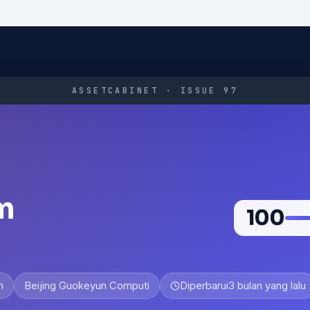
ASSETCABINET · ISSUE 97
m
100
n
Beijing Guokeyun Computi
Diperbarui
3 bulan yang lalu