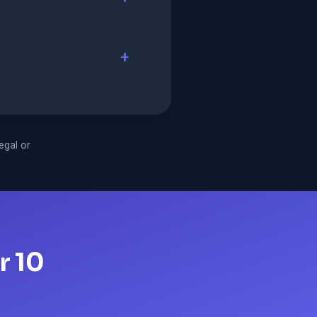
legal or
r 10