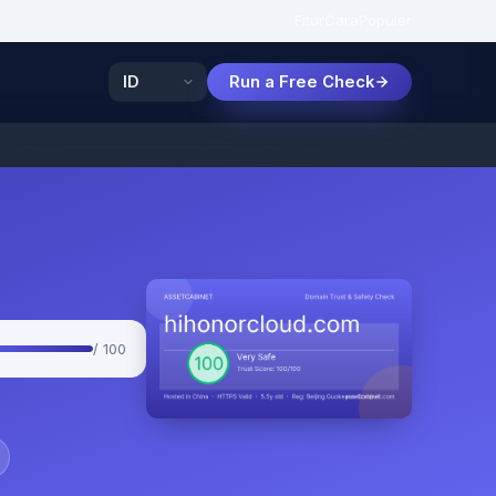
Fitur
Cara
Populer
Run a Free Check
/ 100