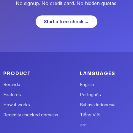
No signup. No credit card. No hidden quotas.
Start a free check →
PRODUCT
LANGUAGES
Beranda
English
Features
Português
How it works
Bahasa Indonesia
Recently checked domains
Tiếng Việt
বাংলা