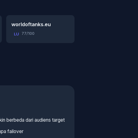
worldoftanks.eu
77/100
LU
kin berbeda dari audiens target
pa failover