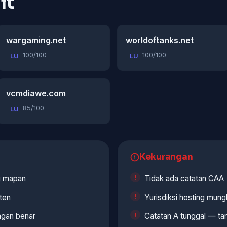
it
wargaming.net
worldoftanks.net
100/100
100/100
LU
LU
vcmdiawe.com
85/100
LU
Kekurangan
ng mapan
Tidak ada catatan CAA
ten
Yurisdiksi hosting mung
gan benar
Catatan A tunggal — tan