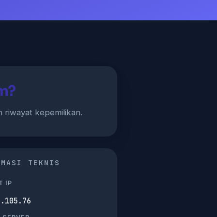
m?
n riwayat kepemilikan.
RMASI TEKNIS
 IP
2.105.76