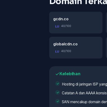
Domain Terka
gcdn.co
40/100
LU
globalcdn.co
40/100
LU
Kelebihan
Hosting di jaringan ISP ya
Catatan A dan AAAA konsis
SAN mencakup domain den