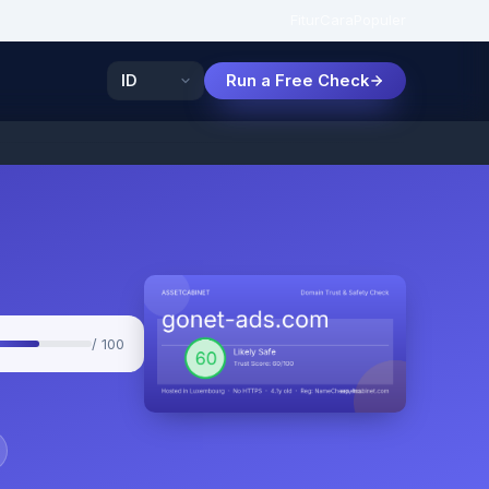
Fitur
Cara
Populer
Run a Free Check
/ 100