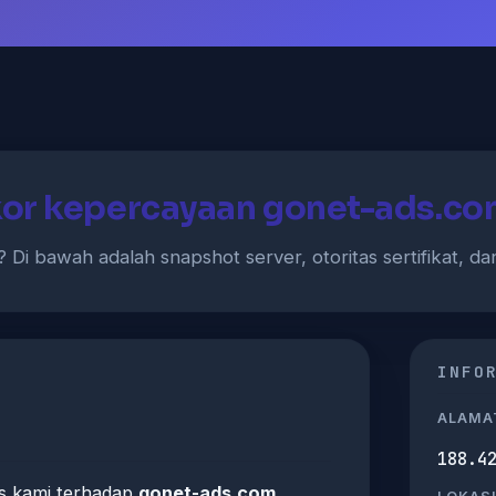
or kepercayaan gonet-ads.co
? Di bawah adalah snapshot server, otoritas sertifikat, da
INFO
ALAMAT
188.4
s kami terhadap
gonet-ads.com