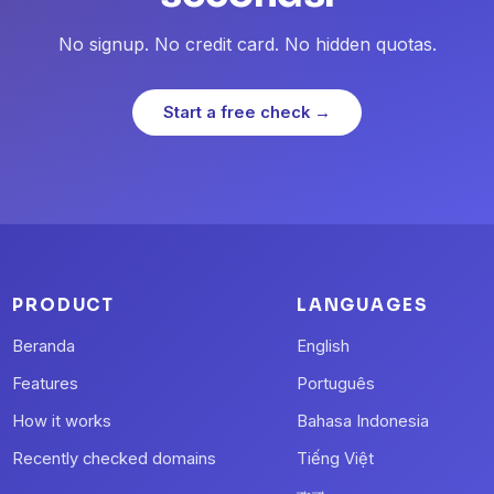
No signup. No credit card. No hidden quotas.
Start a free check →
PRODUCT
LANGUAGES
Beranda
English
Features
Português
How it works
Bahasa Indonesia
Recently checked domains
Tiếng Việt