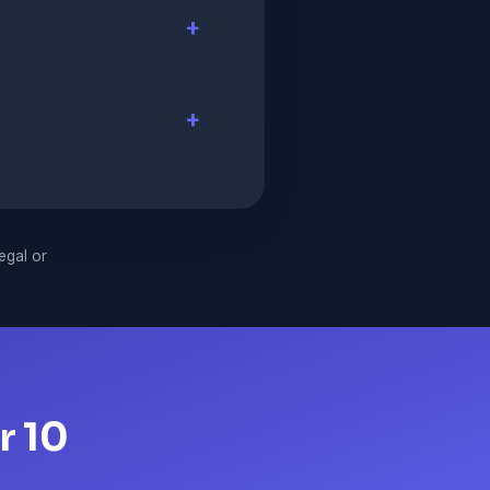
legal or
r 10