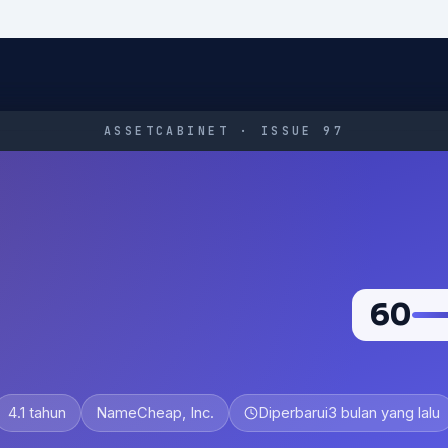
ASSETCABINET · ISSUE 97
60
4.1 tahun
NameCheap, Inc.
Diperbarui
3 bulan yang lalu