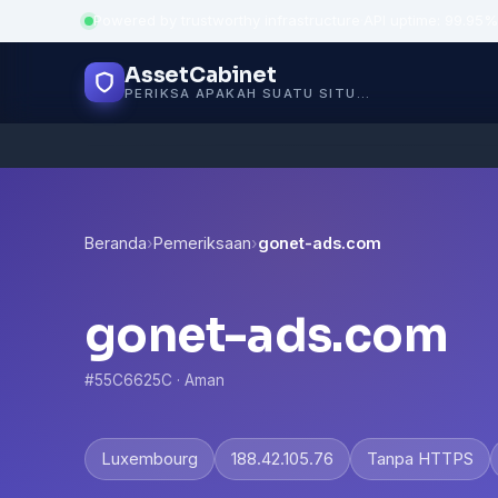
Powered by trustworthy infrastructure
·
API uptime: 99.95%
AssetCabinet
PERIKSA APAKAH SUATU SITUS AMAN
Beranda
›
Pemeriksaan
›
gonet-ads.com
gonet-ads.com
#55C6625C · Aman
Luxembourg
188.42.105.76
Tanpa HTTPS