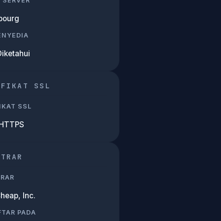
 SERVER
bourg
PENYEDIA
Diketahui
IFIKAT SSL
IKAT SSL
 HTTPS
STRAR
TRAR
eap, Inc.
FTAR PADA