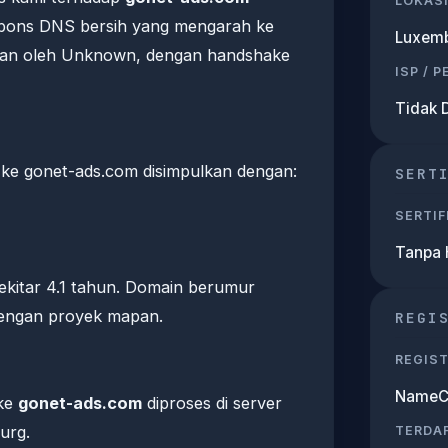
LOKASI
pons DNS bersih yang mengarah ke
Luxem
ikan oleh Unknown, dengan handshake
ISP / 
Tidak 
e gonet-ads.com disimpulkan dengan:
SERT
SERTIF
Tanpa
ekitar 4.1 tahun. Domain berumur
dengan proyek mapan.
REGI
REGIS
NameCh
 ke
gonet-ads.com
diproses di server
urg.
TERDA