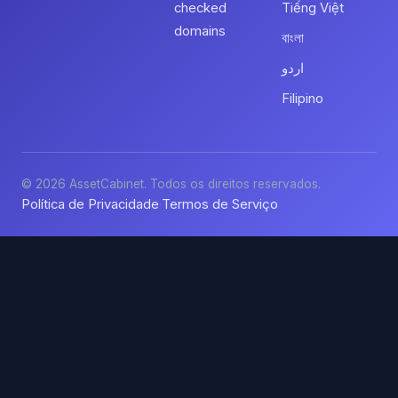
checked
Tiếng Việt
domains
বাংলা
اردو
Filipino
© 2026 AssetCabinet. Todos os direitos reservados.
Política de Privacidade
Termos de Serviço
·