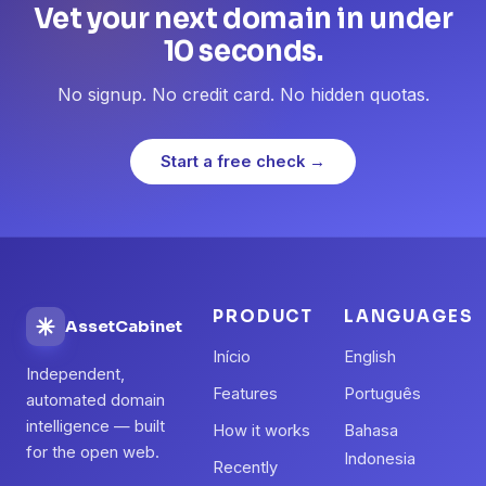
Vet your next domain in under
10 seconds.
No signup. No credit card. No hidden quotas.
Start a free check →
PRODUCT
LANGUAGES
AssetCabinet
Início
English
Independent,
Features
Português
automated domain
intelligence — built
How it works
Bahasa
for the open web.
Indonesia
Recently