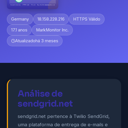
Germany
18.158.228.216
HTTPS Válido
17.1 anos
MarkMonitor Inc.
Atualizado
há 3 meses
Análise de
sendgrid.net
sendgrid.net pertence à Twilio SendGrid,
uma plataforma de entrega de e-mails e