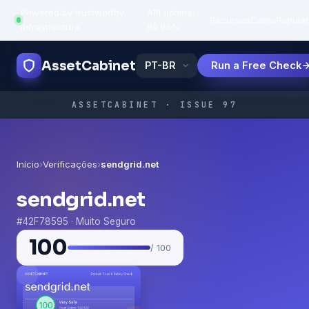
Powered by trustworthy
API uptime:
·
Recursos
Como
Popula
infrastructure
99.95%
AssetCabinet
Run a Free Check
ASSETCABINET · ISSUE 97
Início
›
Verificações
›
sendgrid.net
sendgrid.net
#42F78595 · Muito Seguro
100
/ 100