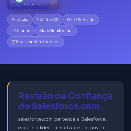
Australia
23.1.35.132
HTTPS Válido
27.5 anos
MarkMonitor Inc.
Atualizado
há 3 meses
Revisão de Confiança
do Salesforce.com
salesforce.com pertence à Salesforce,
empresa líder em software em nuvem