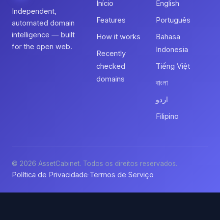
Início
English
Independent,
Features
Português
automated domain
intelligence — built
How it works
Bahasa
for the open web.
Indonesia
Recently
checked
Tiếng Việt
domains
বাংলা
اردو
Filipino
© 2026 AssetCabinet. Todos os direitos reservados.
Política de Privacidade
Termos de Serviço
·