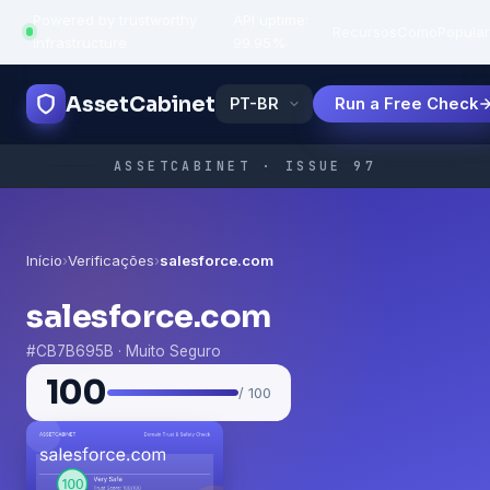
Powered by trustworthy
API uptime:
·
Recursos
Como
Popula
infrastructure
99.95%
AssetCabinet
Run a Free Check
ASSETCABINET · ISSUE 97
Início
›
Verificações
›
salesforce.com
salesforce.com
#CB7B695B · Muito Seguro
100
/ 100