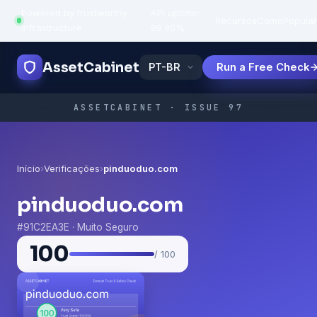
Powered by trustworthy
API uptime:
·
Recursos
Como
Popula
infrastructure
99.95%
AssetCabinet
Run a Free Check
ASSETCABINET · ISSUE 97
Início
›
Verificações
›
pinduoduo.com
pinduoduo.com
#91C2EA3E · Muito Seguro
100
/ 100