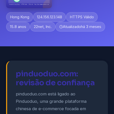
Hong Kong
124.156.123.148
HTTPS Válido
15.8 anos
22net, Inc.
Atualizado
há 3 meses
pinduoduo.com:
revisão de confiança
pinduoduo.com está ligado ao
Pinduoduo, uma grande plataforma
chinesa de e-commerce focada em