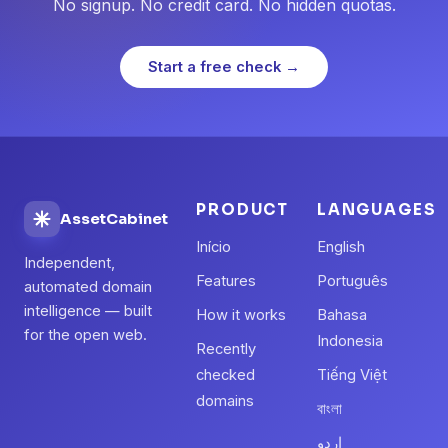
No signup. No credit card. No hidden quotas.
Start a free check →
PRODUCT
LANGUAGES
AssetCabinet
Início
English
Independent,
Features
Português
automated domain
intelligence — built
How it works
Bahasa
for the open web.
Indonesia
Recently
checked
Tiếng Việt
domains
বাংলা
اردو