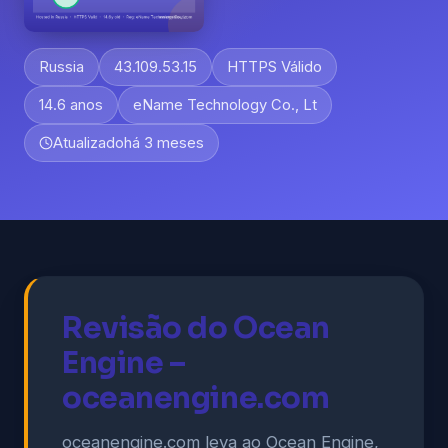
Russia
43.109.53.15
HTTPS Válido
14.6 anos
eName Technology Co., Lt
Atualizado
há 3 meses
Revisão do Ocean
Engine –
oceanengine.com
oceanengine.com leva ao Ocean Engine,