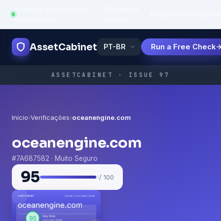
Powered by trustworthy
API uptime:
·
Recursos
Como
Popula
infrastructure
99.95%
AssetCabinet
Run a Free Check
ASSETCABINET · ISSUE 97
Início
›
Verificações
›
oceanengine.com
oceanengine.com
#7A687582 · Muito Seguro
95
/ 100