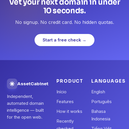
Vet your next domain in under
10 seconds.
No signup. No credit card. No hidden quotas.
Start a free check →
PRODUCT
LANGUAGES
AssetCabinet
Início
English
Independent,
Features
Português
automated domain
intelligence — built
How it works
Bahasa
for the open web.
Indonesia
Recently
checked
Tiếng Việt