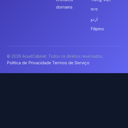
domains
বাংলা
اردو
Filipino
© 2026 AssetCabinet. Todos os direitos reservados.
Política de Privacidade
Termos de Serviço
·