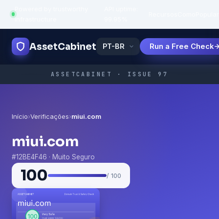
Powered by trustworthy
API uptime:
·
Recursos
Como
Popula
infrastructure
99.95%
AssetCabinet
Run a Free Check
ASSETCABINET · ISSUE 97
Início
›
Verificações
›
miui.com
miui.com
#12BE4F46 · Muito Seguro
100
/ 100