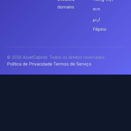
domains
বাংলা
اردو
Filipino
© 2026 AssetCabinet. Todos os direitos reservados.
Política de Privacidade
Termos de Serviço
·