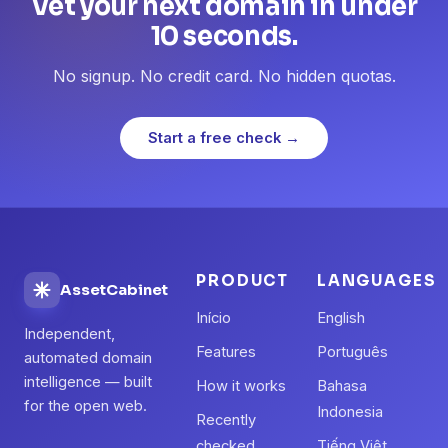
Vet your next domain in under
10 seconds.
No signup. No credit card. No hidden quotas.
Start a free check →
PRODUCT
LANGUAGES
AssetCabinet
Início
English
Independent,
Features
Português
automated domain
intelligence — built
How it works
Bahasa
for the open web.
Indonesia
Recently
checked
Tiếng Việt