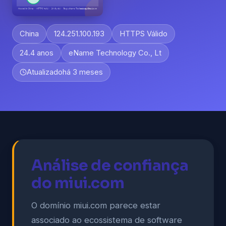
China
124.251.100.193
HTTPS Válido
24.4 anos
eName Technology Co., Lt
Atualizado
há 3 meses
Análise de confiança
do miui.com
O domínio miui.com parece estar
associado ao ecossistema de software