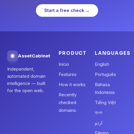
Start a free check →
PRODUCT
LANGUAGES
AssetCabinet
Início
English
Independent,
Features
Português
automated domain
intelligence — built
How it works
Bahasa
for the open web.
Indonesia
Recently
checked
Tiếng Việt
domains
বাংলা
اردو
Filipino