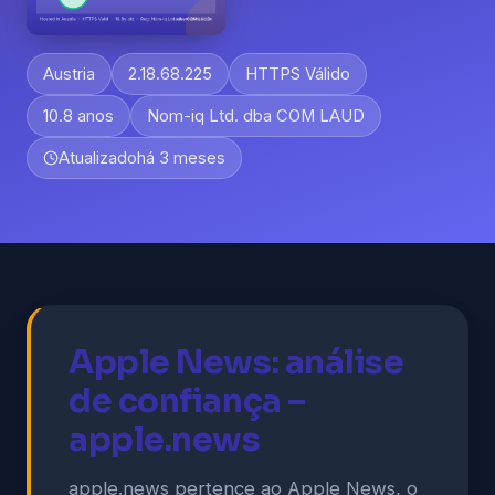
Austria
2.18.68.225
HTTPS Válido
10.8 anos
Nom-iq Ltd. dba COM LAUD
Atualizado
há 3 meses
Apple News: análise
de confiança –
apple.news
apple.news pertence ao Apple News, o