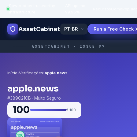
Powered by trustworthy
API uptime:
·
Recursos
Como
Popula
infrastructure
99.95%
AssetCabinet
Run a Free Check
ASSETCABINET · ISSUE 97
Início
›
Verificações
›
apple.news
apple.news
#389C21CB · Muito Seguro
100
/ 100