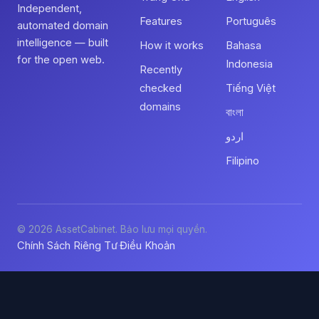
Independent,
Features
Português
automated domain
intelligence — built
How it works
Bahasa
for the open web.
Indonesia
Recently
checked
Tiếng Việt
domains
বাংলা
اردو
Filipino
© 2026 AssetCabinet. Bảo lưu mọi quyền.
Chính Sách Riêng Tư
Điều Khoản
·