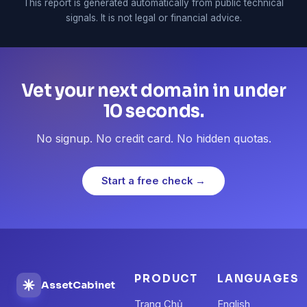
This report is generated automatically from public technical
signals. It is not legal or financial advice.
Vet your next domain in under
10 seconds.
No signup. No credit card. No hidden quotas.
Start a free check →
PRODUCT
LANGUAGES
AssetCabinet
Trang Chủ
English