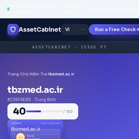
Powered by trustworthy
API uptime:
·
Tính Năng
Cách Dùng
Phổ
infrastructure
99.95%
AssetCabinet
Run a Free Check
ASSETCABINET · ISSUE 97
Trang Chủ
›
Kiểm Tra
›
tbzmed.ac.ir
tbzmed.ac.ir
#239FAE86 · Trung Bình
40
/ 100