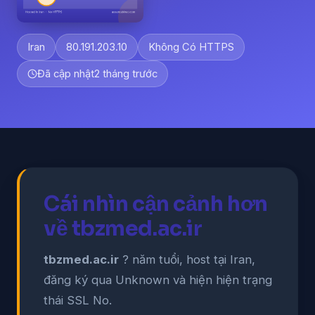
Iran
80.191.203.10
Không Có HTTPS
Đã cập nhật
2 tháng trước
Cái nhìn cận cảnh hơn
về tbzmed.ac.ir
tbzmed.ac.ir
? năm tuổi, host tại Iran,
đăng ký qua Unknown và hiện hiện trạng
thái SSL No.