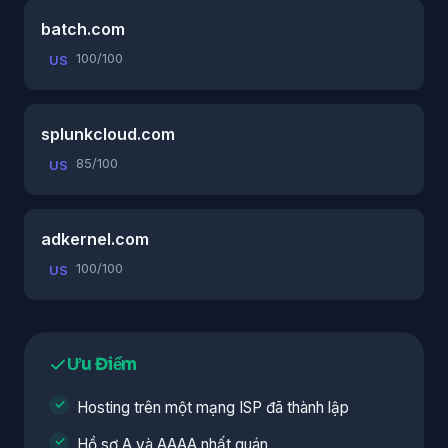
batch.com
100/100
US
splunkcloud.com
85/100
US
adkernel.com
100/100
US
Ưu Điểm
Hosting trên một mạng ISP đã thành lập
Hồ sơ A và AAAA nhất quán