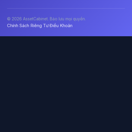
© 2026 AssetCabinet. Bảo lưu mọi quyền.
Chính Sách Riêng Tư
Điều Khoản
·