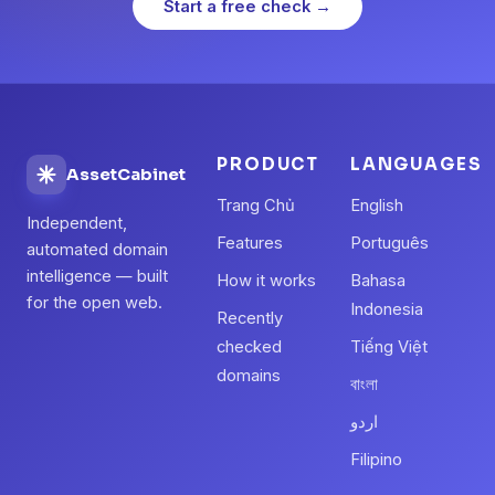
Start a free check →
PRODUCT
LANGUAGES
AssetCabinet
Trang Chủ
English
Independent,
Features
Português
automated domain
intelligence — built
How it works
Bahasa
for the open web.
Indonesia
Recently
checked
Tiếng Việt
domains
বাংলা
اردو
Filipino