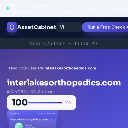
Powered by trustworthy
API uptime:
·
Tính Năng
Cách Dùng
Phổ
infrastructure
99.95%
AssetCabinet
Run a Free Check
ASSETCABINET · ISSUE 97
Trang Chủ
›
Kiểm Tra
›
interlakesorthopedics.com
interlakesorthopedics.com
#5C571672 · Rất An Toàn
100
/ 100