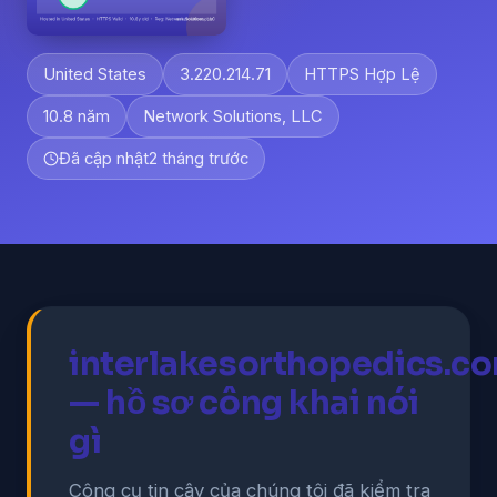
United States
3.220.214.71
HTTPS Hợp Lệ
10.8 năm
Network Solutions, LLC
Đã cập nhật
2 tháng trước
interlakesorthopedics.c
— hồ sơ công khai nói
gì
Công cụ tin cậy của chúng tôi đã kiểm tra