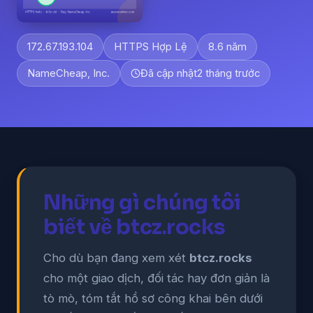
172.67.193.104
HTTPS Hợp Lệ
8.6 năm
NameCheap, Inc.
Đã cập nhật
2 tháng trước
Những gì chúng tôi
biết về btcz.rocks
Cho dù bạn đang xem xét
btcz.rocks
cho một giao dịch, đối tác hay đơn giản là
tò mò, tóm tắt hồ sơ công khai bên dưới