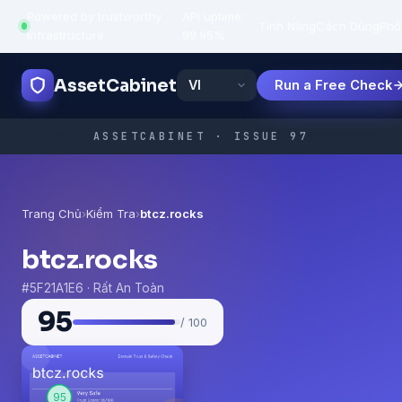
Powered by trustworthy
API uptime:
·
Tính Năng
Cách Dùng
Phổ
infrastructure
99.95%
AssetCabinet
Run a Free Check
ASSETCABINET · ISSUE 97
Trang Chủ
›
Kiểm Tra
›
btcz.rocks
btcz.rocks
#5F21A1E6 · Rất An Toàn
95
/ 100