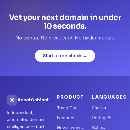
Vet your next domain in under
10 seconds.
No signup. No credit card. No hidden quotas.
Start a free check →
PRODUCT
LANGUAGES
AssetCabinet
Trang Chủ
English
Independent,
Features
Português
automated domain
intelligence — built
How it works
Bahasa