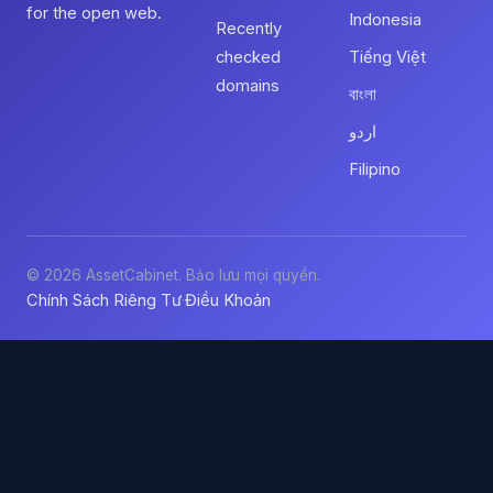
for the open web.
Indonesia
Recently
checked
Tiếng Việt
domains
বাংলা
اردو
Filipino
© 2026 AssetCabinet. Bảo lưu mọi quyền.
Chính Sách Riêng Tư
Điều Khoản
·