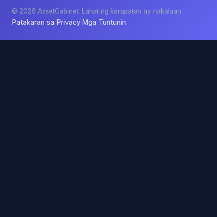
© 2026 AssetCabinet. Lahat ng karapatan ay nakalaan.
Patakaran sa Privacy
Mga Tuntunin
·