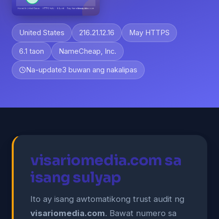
United States
216.21.12.16
May HTTPS
6.1 taon
NameCheap, Inc.
Na-update
3 buwan ang nakalipas
visariomedia.com sa
isang sulyap
Ito ay isang awtomatikong trust audit ng
visariomedia.com
. Bawat numero sa