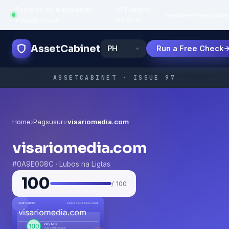
Powered by trustworthy
API uptime:
·
Features
Paano
Sikat
infrastructure
99.95%
AssetCabinet
Run a Free Check
ASSETCABINET · ISSUE 97
Home
›
Pagsusuri
›
visariomedia.com
visariomedia.com
#0A9E008C · Lubos na Ligtas
100
/ 100