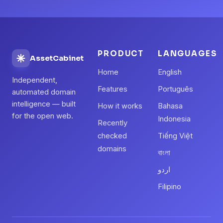
PRODUCT
LANGUAGES
AssetCabinet
Home
English
Independent,
Features
Português
automated domain
intelligence — built
How it works
Bahasa
for the open web.
Indonesia
Recently
checked
Tiếng Việt
domains
বাংলা
اردو
Filipino