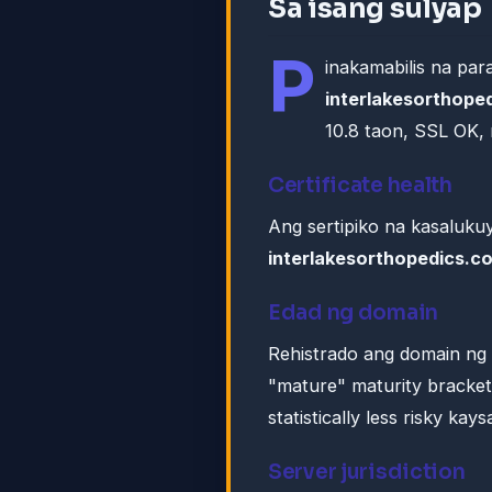
Sa isang sulyap
P
inakamabilis na pa
interlakesorthope
10.8 taon, SSL OK, 
Certificate health
Ang sertipiko na kasalukuy
interlakesorthopedics.c
Edad ng domain
Rehistrado ang domain ng h
"mature" maturity bracke
statistically less risky ka
Server jurisdiction