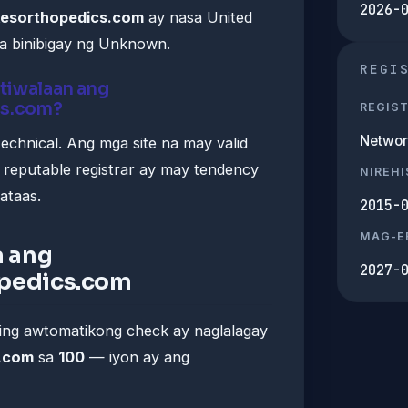
2026-
akesorthopedics.com
ay nasa United
na binibigay ng Unknown.
REGI
tiwalaan ang
cs.com?
REGIS
Networ
echnical. Ang mga site na may valid
t reputable registrar ay may tendency
NIREH
ataas.
2015-
MAG-E
 ang
2027-
opedics.com
ming awtomatikong check ay naglalagay
s.com
sa
100
— iyon ay ang