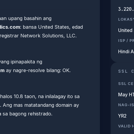
3.220
raan upang basahin ang
LOKAS
dics.com
: bansa United States, edad
United 
registrar Network Solutions, LLC.
ISP / 
Hindi 
ang ipinapakita ng
om
ay nagre-resolve bilang: OK.
SSL 
SSL CE
May H
alos 10.8 taon, na inilalagay ito sa
t. Ang mas matatandang domain ay
NAG-I
ysa sa bagong rehistrado.
YR2
VALID