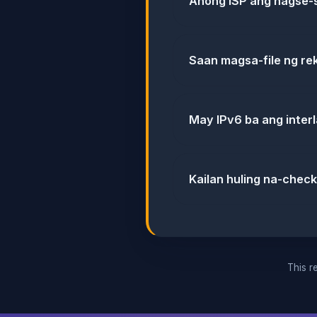
Anong ISP ang nagse-s
Saan magsa-file ng re
May IPv6 ba ang inter
Kailan huling na-check
This re