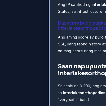
Ang IP sa likod ng
interl
States, sa infrastructure 
Dapat mo bang pagka
interlakesorthopedi
Ang aming score ay puro t
SSL, ilang taong history a
na mag-score nang mas m
Saan napupunta
interlakesorth
Sa scale na 0-100, ang a
sa
interlakesorthopedic
"very_safe" band.