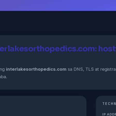
terlakesorthopedics.com: hosti
ang
interlakesorthopedics.com
sa DNS, TLS at registr
aba.
TECH
IP ADD