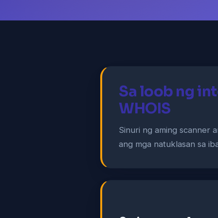
Sa loob ng in
WHOIS
Sinuri ng aming scanner 
ang mga natuklasan sa ib