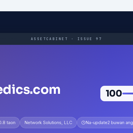
ASSETCABINET · ISSUE 97
edics.com
100
0.8 taon
Network Solutions, LLC
Na-update
2 buwan ang