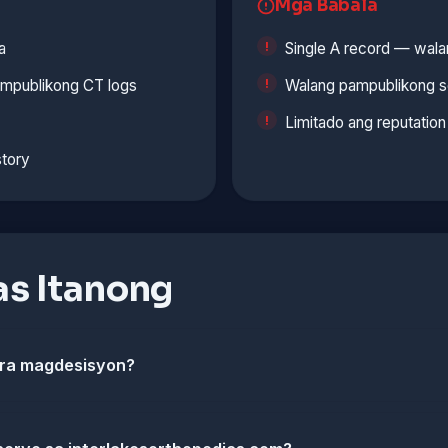
Mga Babala
a
Single A record — walan
ampublikong CT logs
Walang pampublikong se
Limitado ang reputatio
story
s Itanong
ara magdesisyon?