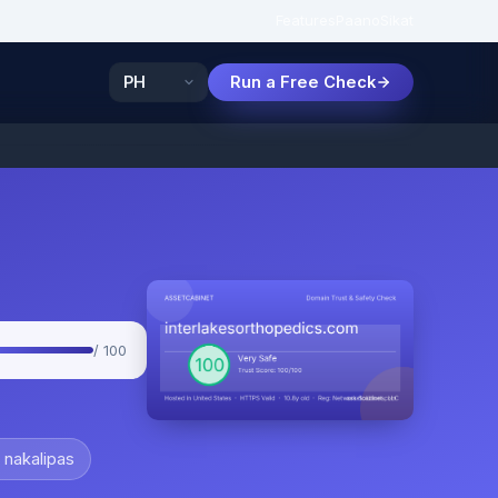
Features
Paano
Sikat
Run a Free Check
/ 100
 nakalipas