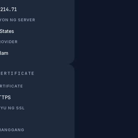
.214.71
YON NG SERVER
States
PROVIDER
Alam
CERTIFICATE
RTIFICATE
TTPS
SYU NG SSL
 HANGGANG