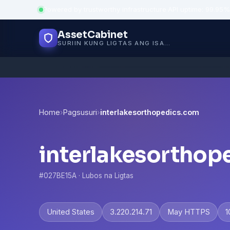
Powered by trustworthy infrastructure
·
API uptime: 99.95%
AssetCabinet
SURIIN KUNG LIGTAS ANG ISANG WEBSITE
Home
›
Pagsusuri
›
interlakesorthopedics.com
interlakesorthop
#027BE15A · Lubos na Ligtas
United States
3.220.214.71
May HTTPS
1