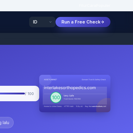
Fitur
Cara
Populer
Run a Free Check
/ 100
 lalu