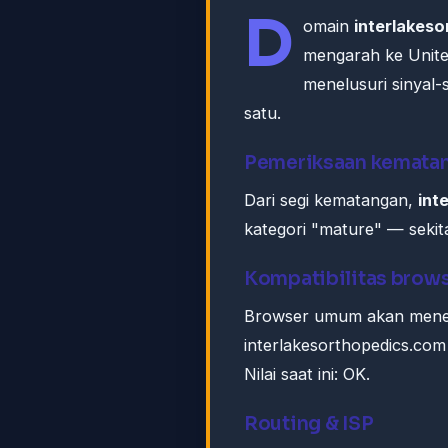
D
omain
interlakes
mengarah ke Unite
menelusuri sinyal-
satu.
Pemeriksaan kemata
Dari segi kematangan,
int
kategori "mature" — sekita
Kompatibilitas brow
Browser umum akan mener
interlakesorthopedics.com
Nilai saat ini: OK.
Routing & ISP