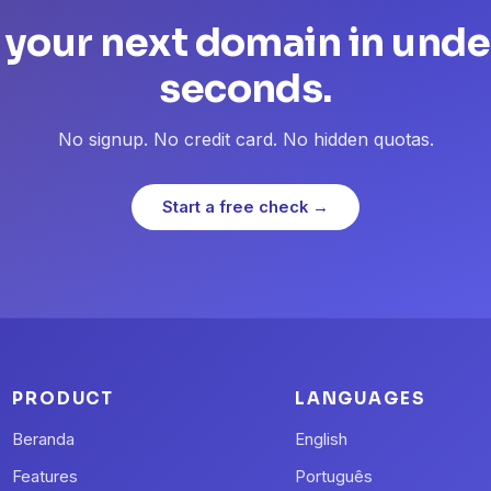
 your next domain in unde
seconds.
No signup. No credit card. No hidden quotas.
Start a free check →
PRODUCT
LANGUAGES
Beranda
English
Features
Português