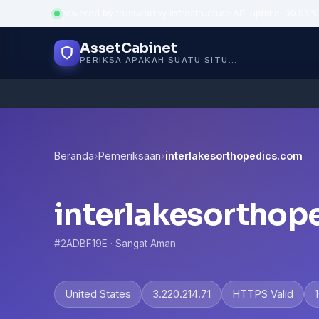
Powered by trustworthy infrastructure
·
API uptime: 99.95%
AssetCabinet
PERIKSA APAKAH SUATU SITUS AMAN
Beranda
›
Pemeriksaan
›
interlakesorthopedics.com
interlakesorthop
#2ADBF19E · Sangat Aman
United States
3.220.214.71
HTTPS Valid