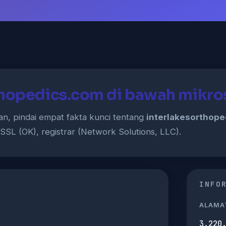
thopedics.com di bawah mikr
, pindai empat fakta kunci tentang
interlakesorthop
, SSL (OK), registrar (Network Solutions, LLC).
INFO
ALAMAT
3.220