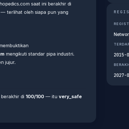
thopedics.com saat ini berakhir di
REGI
— terlihat oleh siapa pun yang
REGIS
Networ
TERDA
a membuktikan
om
mengikuti standar pipa industri.
2015-
 jujur.
BERAKH
2027-
 berakhir di
100/100
— itu
very_safe