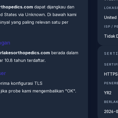
orthopedics.com
dapat dijangkau dan
LOKASI
d States via Unknown. Di bawah kami
United 
sinyal yang paling relevan satu per
ISP / 
Tidak 
ngan
erlakesorthopedics.com
berada dalam
SERT
r 10.8 tahun terdaftar.
SERTIF
ser
HTTPS 
ima konfigurasi TLS
PENERB
 jika probe kami mengembalikan "OK".
YR2
BERLA
2026-