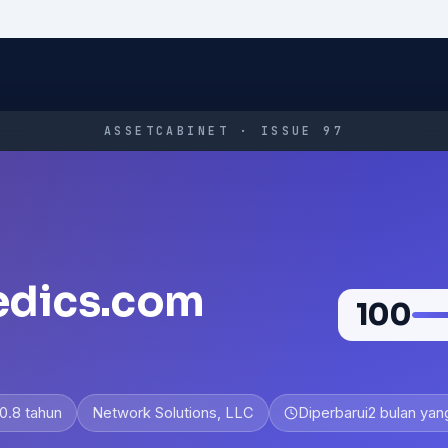
ASSETCABINET · ISSUE 97
edics.com
100
10.8 tahun
Network Solutions, LLC
Diperbarui
2 bulan yang