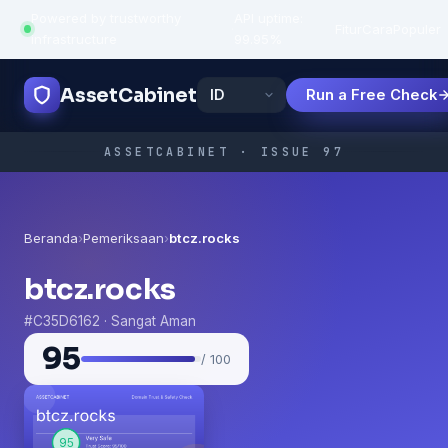
Powered by trustworthy
API uptime:
·
Fitur
Cara
Populer
infrastructure
99.95%
AssetCabinet
Run a Free Check
ASSETCABINET · ISSUE 97
Beranda
›
Pemeriksaan
›
btcz.rocks
btcz.rocks
#C35D6162 · Sangat Aman
95
/ 100