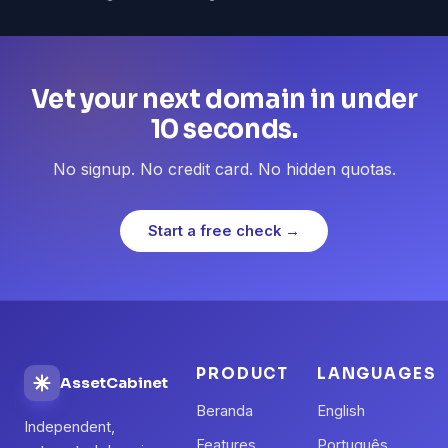
Vet your next domain in under
10 seconds.
No signup. No credit card. No hidden quotas.
Start a free check →
PRODUCT
LANGUAGES
AssetCabinet
Beranda
English
Independent,
Features
Português