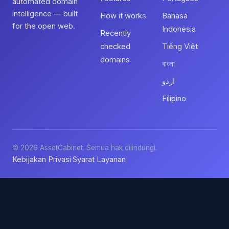
automated domain
intelligence — built
How it works
Bahasa
for the open web.
Indonesia
Recently
checked
Tiếng Việt
domains
বাংলা
اردو
Filipino
© 2026 AssetCabinet. Semua hak dilindungi.
Kebijakan Privasi
Syarat Layanan
·