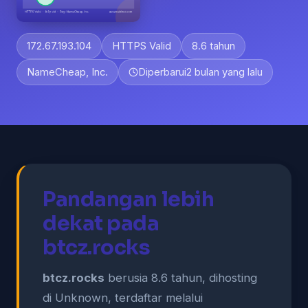
172.67.193.104
HTTPS Valid
8.6 tahun
NameCheap, Inc.
Diperbarui
2 bulan yang lalu
Pandangan lebih
dekat pada
btcz.rocks
btcz.rocks
berusia 8.6 tahun, dihosting
di Unknown, terdaftar melalui