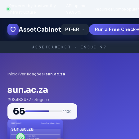
Powered by trustworthy
API uptime:
·
Recursos
Como
Popula
infrastructure
99.95%
AssetCabinet
Run a Free Check
ASSETCABINET · ISSUE 97
Início
›
Verificações
›
sun.ac.za
sun.ac.za
#084B3472 · Seguro
65
/ 100