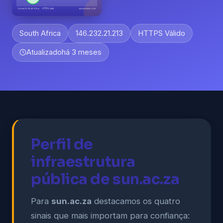
South Africa
146.232.21.213
HTTPS Válido
Atualizado
há 3 meses
Perfil de
infraestrutura
pública de sun.ac.za
Para
sun.ac.za
destacamos os quatro
sinais que mais importam para confiança: