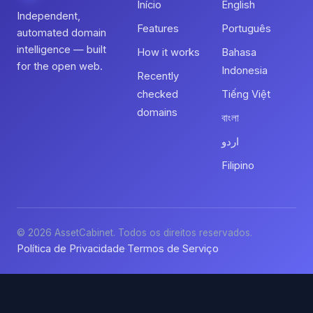
Início
English
Independent,
Features
Português
automated domain
intelligence — built
How it works
Bahasa
for the open web.
Indonesia
Recently
checked
Tiếng Việt
domains
বাংলা
اردو
Filipino
© 2026 AssetCabinet. Todos os direitos reservados.
Política de Privacidade
Termos de Serviço
·