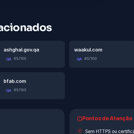
acionados
ashghal.gov.qa
waakul.com
65/100
85/100
QA
QA
bfab.com
95/100
QA
Pontos de Atenção
Sem HTTPS ou certific