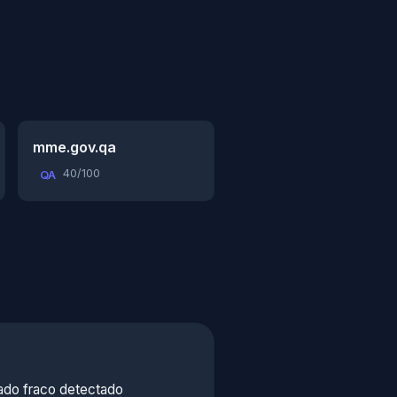
mme.gov.qa
40/100
QA
ado fraco detectado