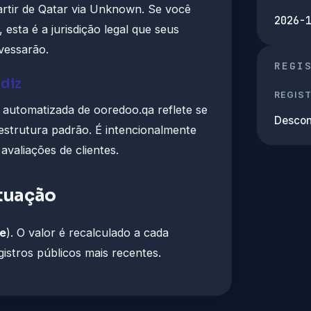
rtir de Qatar via Unknown. Se você
2026-
 esta é a jurisdição legal que seus
vessarão.
REGI
 diz
REGIS
automatizada de ooredoo.qa reflete se
Descon
aestrutura padrão. É intencionalmente
valiações de clientes.
tuação
e
). O valor é recalculado a cada
gistros públicos mais recentes.