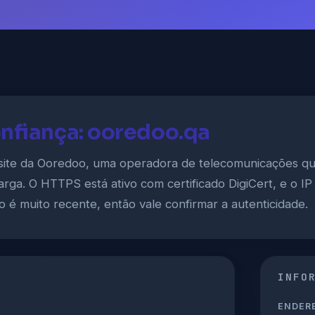
onfiança: ooredoo.qa
site da Ooredoo, uma operadora de telecomunicações q
arga. O HTTPS está ativo com certificado DigiCert, e o I
o é muito recente, então vale confirmar a autenticidade.
INFO
ENDERE