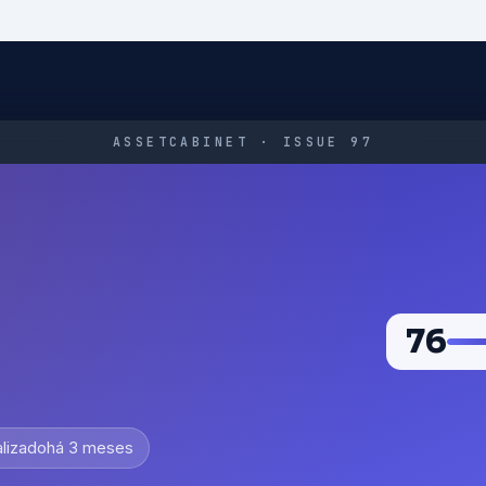
ASSETCABINET · ISSUE 97
76
alizado
há 3 meses