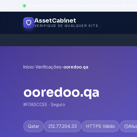
Powered by trustworthy infrastructure
·
API uptime: 99.95%
AssetCabinet
VERIFIQUE SE QUALQUER SITE É SEGURO
Início
›
Verificações
›
ooredoo.qa
ooredoo.qa
#F085CCEE · Seguro
Qatar
212.77.204.33
HTTPS Válido
Atu