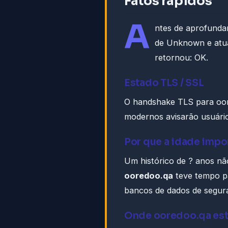
Fatos rápidos
A
ntes de aprofunda
de Unknown e atu
retornou: OK.
Estado TLS / SSL
O handshake TLS para oor
modernos avisarão usuário
Por que a idade impo
Um histórico de ? anos não
ooredoo.qa
teve tempo pa
bancos de dados de segur
Onde ooredoo.qa es