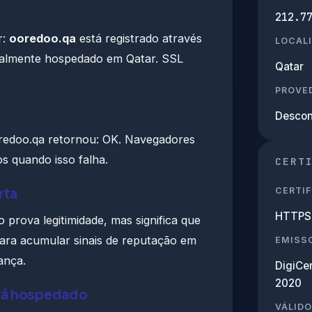
212.7
r:
ooredoo.qa
está registrado através
LOCAL
almente hospedado em Qatar. SSL
Qatar
PROVED
Descon
edoo.qa retornou: OK. Navegadores
s quando isso falha.
CERT
CERTIF
rta
HTTPS 
 prova legitimidade, mas significa que
ra acumular sinais de reputação em
EMISS
ança.
DigiCe
2020
tá hospedado
VÁLIDO