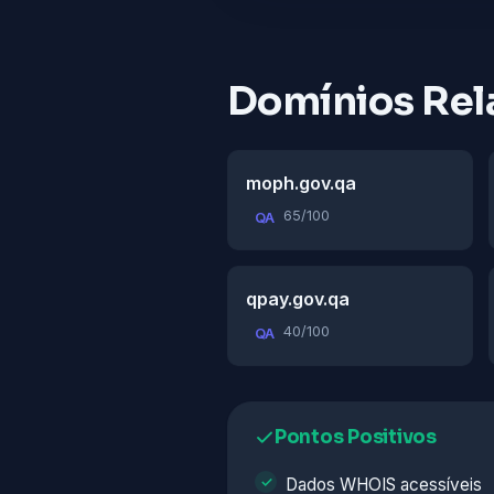
Domínios Rel
moph.gov.qa
65/100
QA
qpay.gov.qa
40/100
QA
Pontos Positivos
Dados WHOIS acessíveis