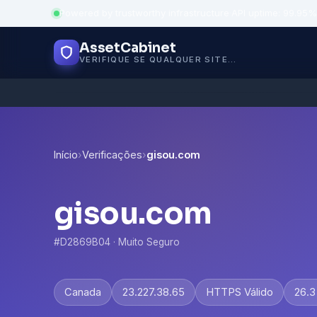
Powered by trustworthy infrastructure
·
API uptime: 99.95%
AssetCabinet
VERIFIQUE SE QUALQUER SITE É SEGURO
Início
›
Verificações
›
gisou.com
gisou.com
#D2869B04 · Muito Seguro
Canada
23.227.38.65
HTTPS Válido
26.3