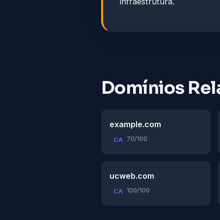
infraestrutura.
Domínios Rel
example.com
70/100
CA
ucweb.com
100/100
CA