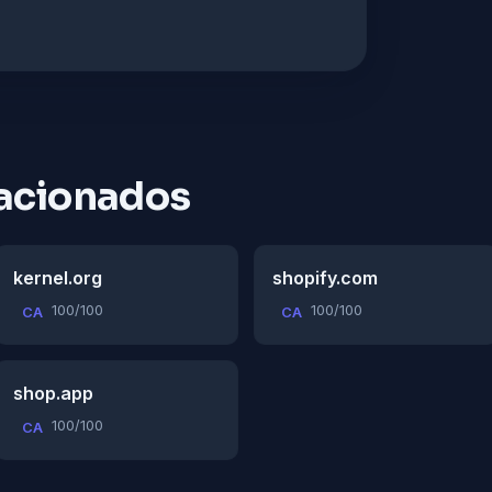
acionados
kernel.org
shopify.com
100/100
100/100
CA
CA
shop.app
100/100
CA