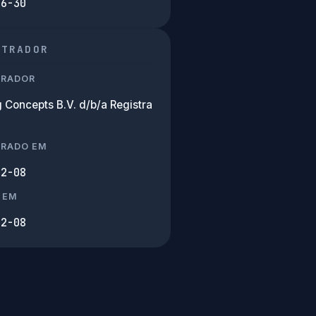
06-30
STRADOR
TRADOR
 Concepts B.V. d/b/a Registra
TRADO EM
02-08
 EM
02-08