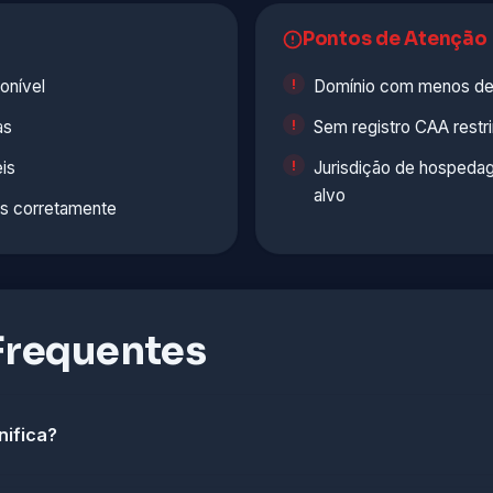
Pontos de Atenção
onível
Domínio com menos de
as
Sem registro CAA restr
is
Jurisdição de hospedag
alvo
os corretamente
Frequentes
nifica?