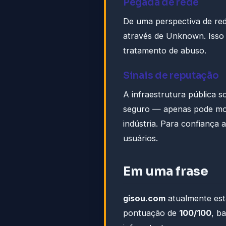
Pegada de rede
De uma perspectiva de re
através de Unknown. Isso af
tratamento de abuso.
Sinais de reputação
A infraestrutura pública 
seguro — apenas pode mos
indústria. Para confiança 
usuários.
Em uma frase
gisou.com
atualmente est
pontuação de
100/100
, b