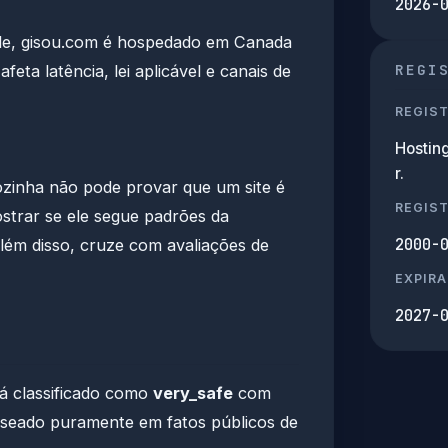
2026-
de, gisou.com é hospedado em Canada
REGI
eta latência, lei aplicável e canais de
REGIS
Hosting
r.
sozinha não pode provar que um site é
REGIS
trar se ele segue padrões da
2000-
além disso, cruze com avaliações de
EXPIRA
2027-
á classificado como
very_safe
com
aseado puramente em fatos públicos de