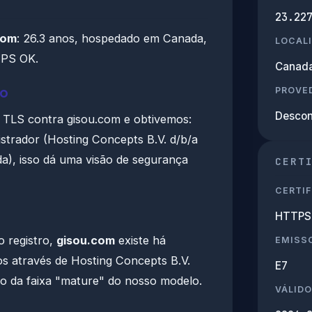
23.22
com
: 26.3 anos, hospedado em Canada,
LOCAL
PS OK.
Canad
ão
PROVED
Descon
TLS contra gisou.com e obtivemos:
trador (Hosting Concepts B.V. d/b/a
da), isso dá uma visão de segurança
CERT
CERTIF
HTTPS 
o registro,
gisou.com
existe há
EMISS
s através de Hosting Concepts B.V.
E7
ro da faixa "mature" do nosso modelo.
VÁLIDO