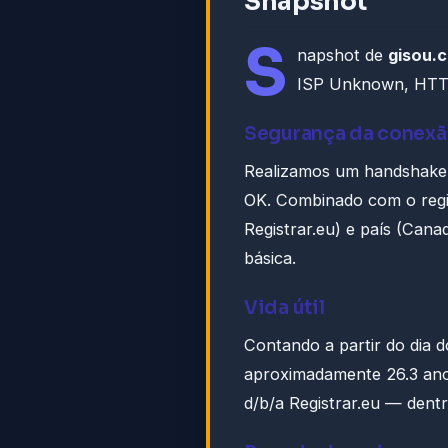
Snapshot
S
napshot de
gisou.
ISP Unknown, HTT
Segurança da conex
Realizamos um handshake 
OK. Combinado com o regis
Registrar.eu) e país (Cana
básica.
Vida útil
Contando a partir do dia d
aproximadamente 26.3 ano
d/b/a Registrar.eu — dent