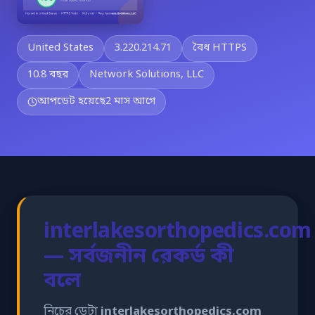
United States
3.220.214.71
বৈধ HTTPS
10.8 বছর
Network Solutions, LLC
আপডেট হয়েছে
2 মাস আগে
interlakesorthopedics.com
— সর্বজনীন রেকর্ড কী
বলে
নিচের ডেটা
interlakesorthopedics.com