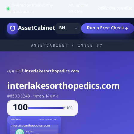
Powered by trustworthy
API uptime:
·
বৈশিষ্ট্য
কীভাবে
জনপ্রিয়
infrastructure
99.95%
AssetCabinet
Run a Free Check
ASSETCABINET · ISSUE 97
হোম
›
যাচাই
›
interlakesorthopedics.com
interlakesorthopedics.com
#850D8248 · অত্যন্ত নিরাপদ
100
/ 100