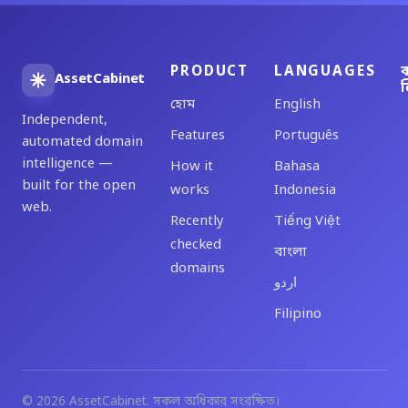
PRODUCT
LANGUAGES
ব
AssetCabinet
ল
হোম
English
Independent,
Features
Português
automated domain
intelligence —
How it
Bahasa
built for the open
works
Indonesia
web.
Recently
Tiếng Việt
checked
বাংলা
domains
اردو
Filipino
© 2026 AssetCabinet. সকল অধিকার সংরক্ষিত।