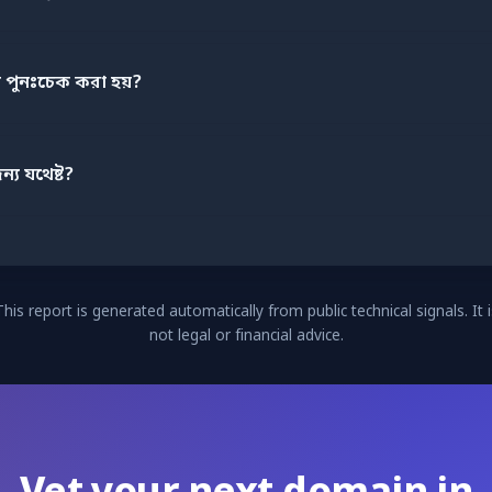
পুনঃচেক করা হয়?
ন্য যথেষ্ট?
This report is generated automatically from public technical signals. It i
not legal or financial advice.