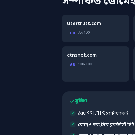
সম্পর্কিত ডোমে
usertrust.com
75/100
GB
ctnsnet.com
100/100
GB
সুবিধা
বৈধ SSL/TLS সার্টিফিকেট
কোনও স্বয়ংক্রিয় ব্লকলিস্ট হি