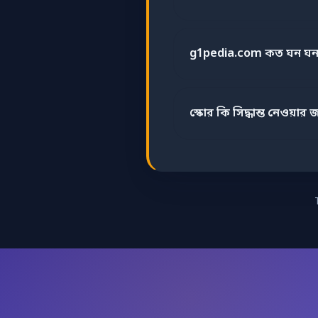
g1pedia.com কত ঘন ঘন 
স্কোর কি সিদ্ধান্ত নেওয়ার জ