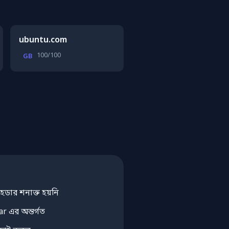
ubuntu.com
100/100
GB
েডার শনাক্ত হয়নি
r এর অন্তর্গত