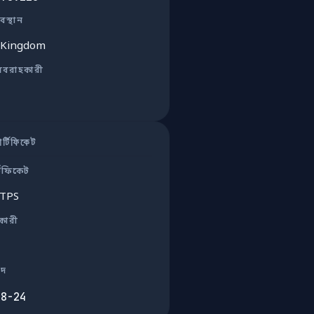
বস্থান
 Kingdom
রবরাহকারী
্টিফিকেট
টিফিকেট
TTPS
ুকারী
াদ
08-24