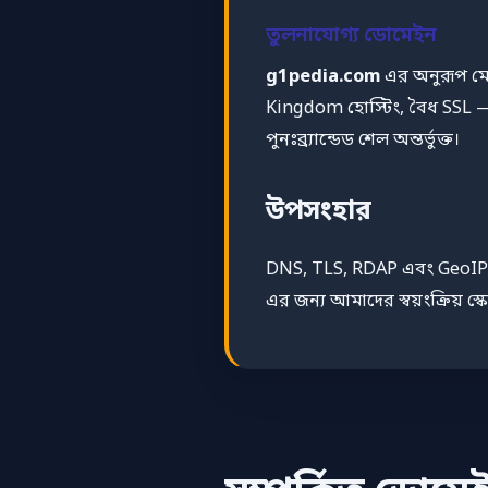
তুলনাযোগ্য ডোমেইন
g1pedia.com
এর অনুরূপ মে
Kingdom হোস্টিং, বৈধ SSL —
পুনঃব্র্যান্ডেড শেল অন্তর্ভুক্ত।
উপসংহার
DNS, TLS, RDAP এবং GeoIP
এর জন্য আমাদের স্বয়ংক্রিয় স্