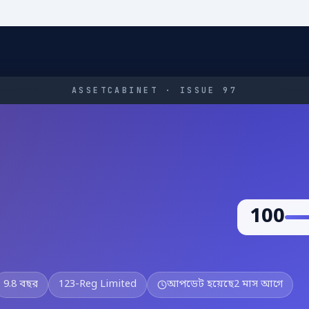
ASSETCABINET · ISSUE 97
100
9.8 বছর
123-Reg Limited
আপডেট হয়েছে
2 মাস আগে